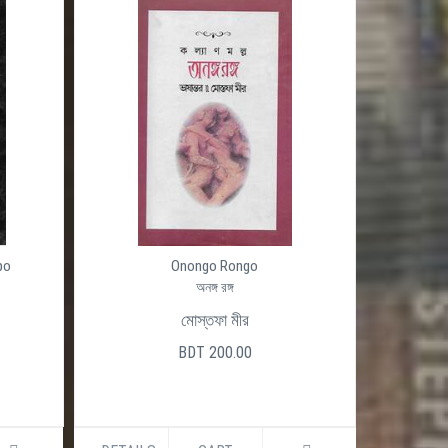
Ojogor (Okhondo)
অজগর
হরিপদ দত্ত
BDT 480.00