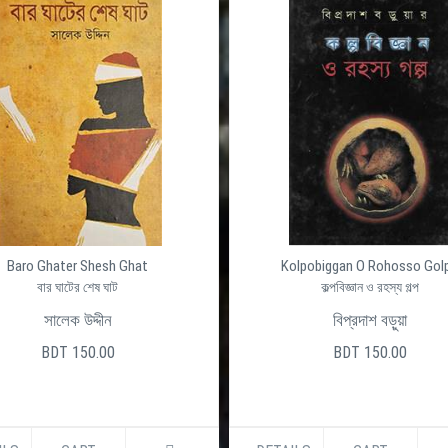
olpobiggan O Rohosso Golpo
Onongo Rongo
কল্পবিজ্ঞান ও রহস্য গল্প
অনঙ্গ রঙ্গ
বিপ্রদাশ বড়ুয়া
মোস্তফা মীর
BDT 150.00
BDT 200.00