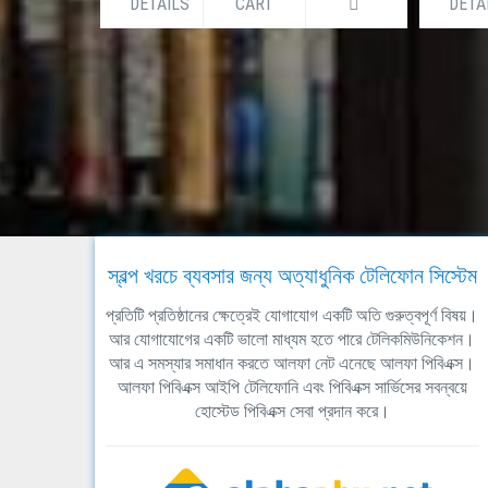
DETAILS
CART
DETA
স্বল্প খরচে ব্যবসার জন্য অত্যাধুনিক টেলিফোন সিস্টেম
প্রতিটি প্রতিষ্ঠানের ক্ষেত্রেই যোগাযোগ একটি অতি গুরুত্বপূর্ণ বিষয়।
আর যোগাযোগের একটি ভালো মাধ্যম হতে পারে টেলিকমিউনিকেশন।
আর এ সমস্যার সমাধান করতে আলফা নেট এনেছে আলফা পিবিএক্স।
আলফা পিবিএক্স আইপি টেলিফোনি এবং পিবিএক্স সার্ভিসের সবন্বয়ে
হোস্টেড পিবিএক্স সেবা প্রদান করে।