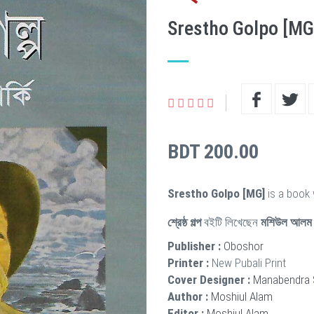
Srestho Golpo [MG
BDT 200.00
Srestho Golpo [MG]
is a book 
শ্রেষ্ঠ গল্প
বইটি লিখেছেন
মশিউল আলম
Publisher :
Oboshor
Printer :
New Pubali Print
Cover Designer :
Manabendra 
Author :
Moshiul Alam
Editor :
Moshiul Alam