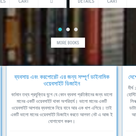
ILS
CART
DETAILS
CART
MORE BOOKS
ব্যবসায় এবং করপোরেট এর জন্য সম্পূর্ণ ডাইনামিক
দেশ
ওয়েবসাইট ডিজাইন
দীর্
বর্তমান তথ্য প্রযুক্তির যুগে যে কোন ব্যবসা প্রতিষ্ঠানের জন্য ভালো
হোস্ট
মানের একটি ওয়েবসাইট থাকা অপরিহার্য। ভালো মানের একটি
লিন
ওয়েবসাইট আপনার ব্যবসাকে নিয়ে যাবে আর এক ধাপ এগিয়ে। তাই
ডাটা
একটি ভালো মানের ওয়েবসাইট ডিজাইন করতে আলফা নেট এ আজ ই
আল
যোগাযোগ করুন।