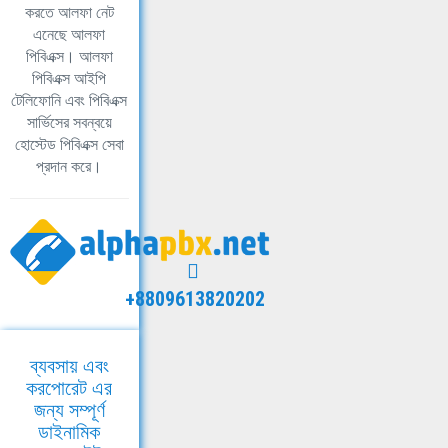
করতে আলফা নেট
এনেছে আলফা
পিবিএক্স। আলফা
পিবিএক্স আইপি
টেলিফোনি এবং পিবিএক্স
সার্ভিসের সবন্বয়ে
হোস্টেড পিবিএক্স সেবা
প্রদান করে।
+8809613820202
ব্যবসায় এবং
করপোরেট এর
জন্য সম্পূর্ণ
ডাইনামিক