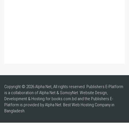
Copyright © 2026 Alpha Net, All rights reserved. Publishers E-Platform
is a collaboration of Alpha Net & SomoyNet.
Website Design
,
Development & Hosting for books.com.bd and the Publishers E-
Platform is provided by Alpha Net. Best
Web Hosting Company in
Bangladesh
.