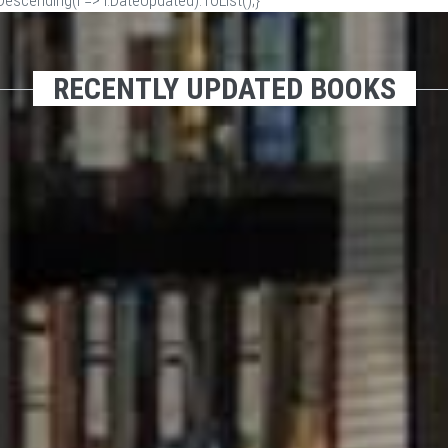
scending(i => i.DateUpdated).ToList();}
RECENTLY UPDATED BOOKS