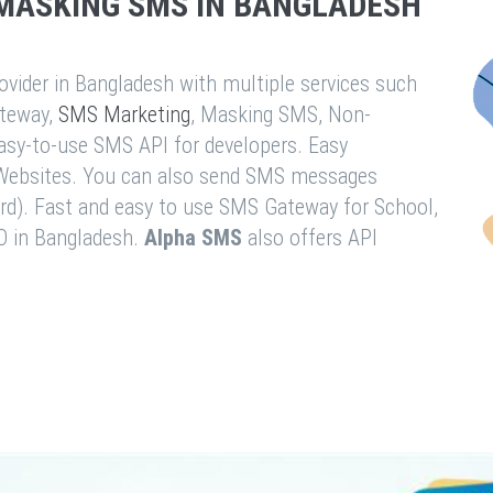
MASKING SMS IN BANGLADESH
vider in Bangladesh with multiple services such
teway,
SMS Marketing
, Masking SMS, Non-
easy-to-use SMS API for developers. Easy
& Websites. You can also send SMS messages
rd). Fast and easy to use SMS Gateway for School,
O in Bangladesh.
Alpha SMS
also offers API