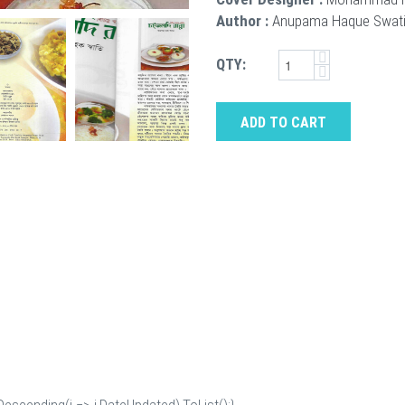
Author :
Anupama Haque Swat
QTY:
ADD TO CART