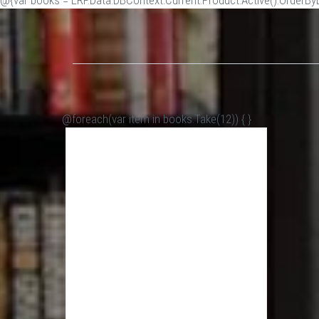
@{var books = ERP.Data.DBContext.Current.Product.Active().OrderByDe
@foreach(var item in books.Take(12)) {
}