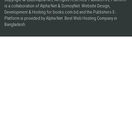
is a collaboration of Alpha Net & SomoyNet.
Website Design
,
Development & Hosting for books.com.bd and the Publishers E-
Platform is provided by Alpha Net. Best
Web Hosting Company in
Bangladesh
.