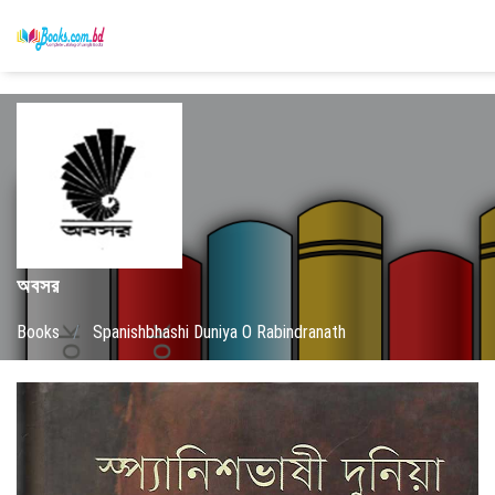
অবসর
Books
/
Spanishbhashi Duniya O Rabindranath