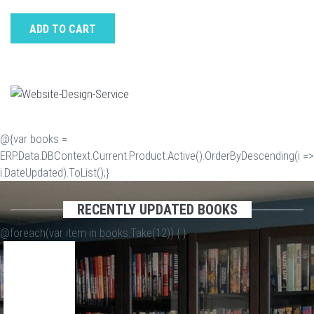
ADD TO CART
@{var books =
ERP.Data.DBContext.Current.Product.Active().OrderByDescending(i =>
i.DateUpdated).ToList();}
RECENTLY UPDATED BOOKS
@foreach(var item in books.Take(12)) {
}