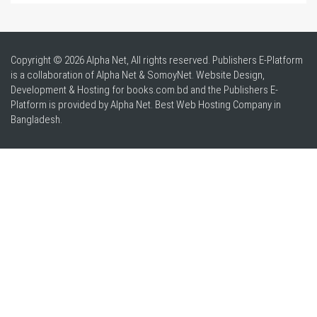
Copyright © 2026 Alpha Net, All rights reserved. Publishers E-Platform
is a collaboration of Alpha Net & SomoyNet.
Website Design
,
Development & Hosting for books.com.bd and the Publishers E-
Platform is provided by Alpha Net. Best
Web Hosting Company in
Bangladesh
.