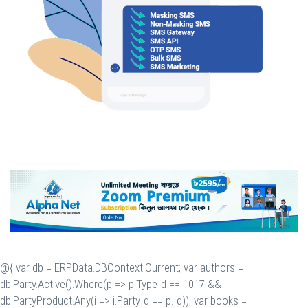
@{ var db = ERP.Data.DBContext.Current; var authors =
db.Party.Active().Where(p => p.TypeId == 1017 &&
db.PartyProduct.Any(i => i.PartyId == p.Id)); var books =