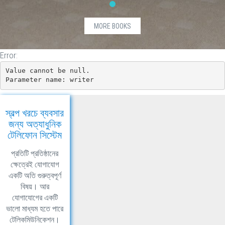
(item.ListPrice.HasValue)
{
BDT
MORE BOOKS
@item.ListPrice.Value.ToString("0.00")
}
Error:
Value cannot be null.

Parameter name: writer
স্বল্প খরচে ব্যবসার
জন্য অত্যাধুনিক
টেলিফোন সিস্টেম
প্রতিটি প্রতিষ্ঠানের
ক্ষেত্রেই যোগাযোগ
একটি অতি গুরুত্বপূর্ণ
বিষয়। আর
যোগাযোগের একটি
ভালো মাধ্যম হতে পারে
টেলিকমিউনিকেশন।