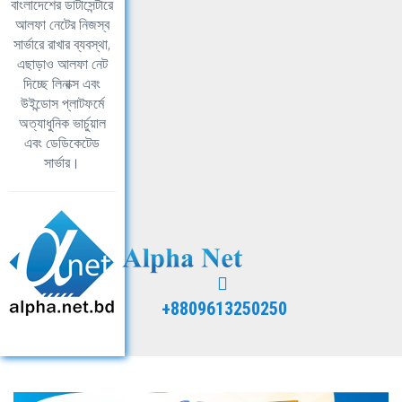
বাংলাদেশের ডাটাসেন্টারে
আলফা নেটের নিজস্ব
সার্ভারে রাখার ব্যবস্থা,
এছাড়াও আলফা নেট
দিচ্ছে লিনাক্স এবং
উইন্ডোস প্লাটফর্মে
অত্যাধুনিক ভার্চুয়াল
এবং ডেডিকেটেড
সার্ভার।
+8809613250250