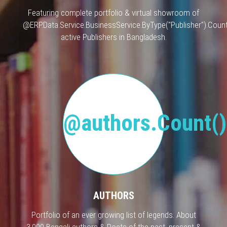
Featuring complete portfolio & virtual showroom of
@ERP.Data.Service.BusinessService.ByType("Publisher").Count
active Publishers in Bangladesh.
@authors.Count()
AUTHORS
Portfolio of an ever growing list of legends. About
3,000 Bengali authors & Poets of the past, present &