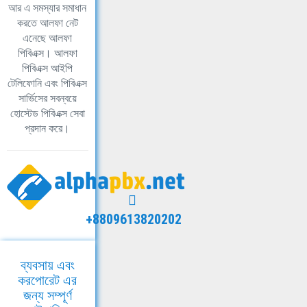
আর এ সমস্যার সমাধান
করতে আলফা নেট
এনেছে আলফা
পিবিএক্স। আলফা
পিবিএক্স আইপি
টেলিফোনি এবং পিবিএক্স
সার্ভিসের সবন্বয়ে
হোস্টেড পিবিএক্স সেবা
প্রদান করে।
+8809613820202
ব্যবসায় এবং
করপোরেট এর
জন্য সম্পূর্ণ