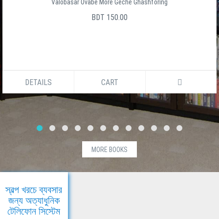
Valobasar Ovabe More Geche Ghashforing
BDT 150.00
DETAILS
CART
MORE BOOKS
স্বল্প খরচে ব্যবসার
জন্য অত্যাধুনিক
টেলিফোন সিস্টেম