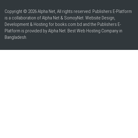
Copyright © 2026 Alpha Net, All rights reserved. Publishers E-Platform
is a collaboration of Alpha Net & SomoyNet.
Website Design
,
Development & Hosting for books.com.bd and the Publishers E-
Platform is provided by Alpha Net. Best
Web Hosting Company in
Bangladesh
.