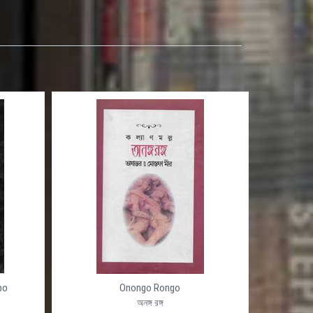
po
Onongo Rongo
অনঙ্গ রঙ্গ