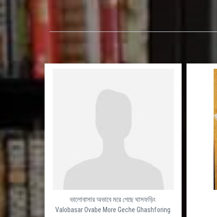
ভালোবাসার অভাবে মরে গেছে ঘাসফড়িং
Valobasar Ovabe More Geche Ghashforing