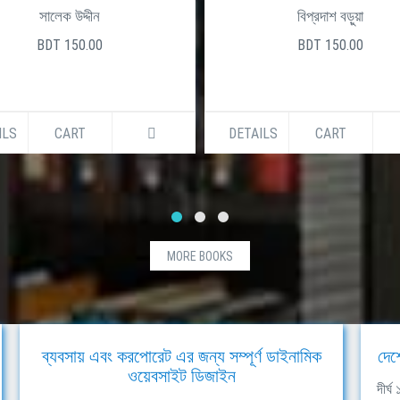
সালেক উদ্দীন
বিপ্রদাশ বড়ুয়া
BDT 150.00
BDT 150.00
ILS
CART
DETAILS
CART
MORE BOOKS
ব্যবসায় এবং করপোরেট এর জন্য সম্পূর্ণ ডাইনামিক
দেশ
ওয়েবসাইট ডিজাইন
দীর্