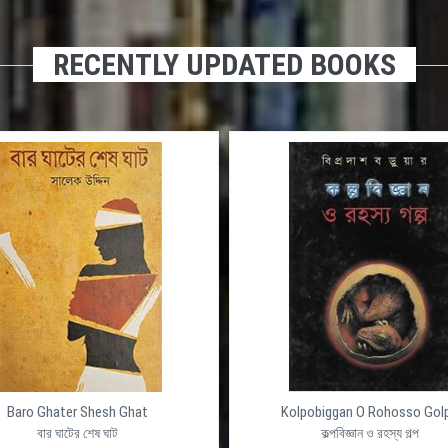
RECENTLY UPDATED BOOKS
Baro Ghater Shesh Ghat
Kolpobiggan O Rohosso Gol
বার ঘাটের শেষ ঘাট
কল্পবিজ্ঞান ও রহস্য গল্প