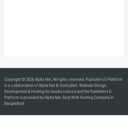
Copyright © 2026 Alpha Net, All rights reserved. Publishers E-Platform
is a collaboration of Alpha Net & SomoyNet.
Website Design
,
Development & Hosting for books.com.bd and the Publishers E-
Platform is provided by Alpha Net. Best
Web Hosting Company in
Bangladesh
.