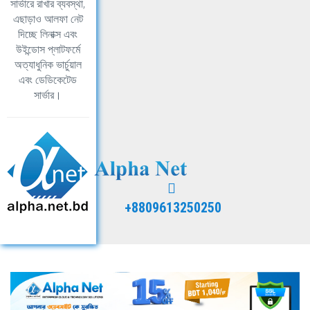
সার্ভারে রাখার ব্যবস্থা,
এছাড়াও আলফা নেট
দিচ্ছে লিনাক্স এবং
উইন্ডোস প্লাটফর্মে
অত্যাধুনিক ভার্চুয়াল
এবং ডেডিকেটেড
সার্ভার।
+8809613250250