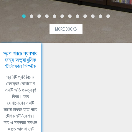
MORE BOOKS
স্বল্প খরচে ব্যবসার
জন্য অত্যাধুনিক
টেলিফোন সিস্টেম
প্রতিটি প্রতিষ্ঠানের
ক্ষেত্রেই যোগাযোগ
একটি অতি গুরুত্বপূর্ণ
বিষয়। আর
যোগাযোগের একটি
ভালো মাধ্যম হতে পারে
টেলিকমিউনিকেশন।
আর এ সমস্যার সমাধান
করতে আলফা নেট