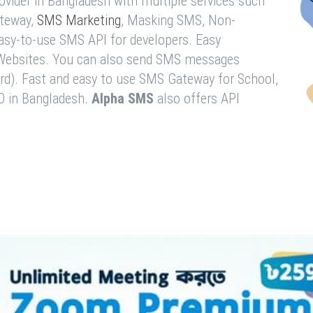
vider in Bangladesh with multiple services such
teway,
SMS Marketing
, Masking SMS, Non-
easy-to-use SMS API for developers. Easy
& Websites. You can also send SMS messages
rd). Fast and easy to use SMS Gateway for School,
O in Bangladesh.
Alpha SMS
also offers API