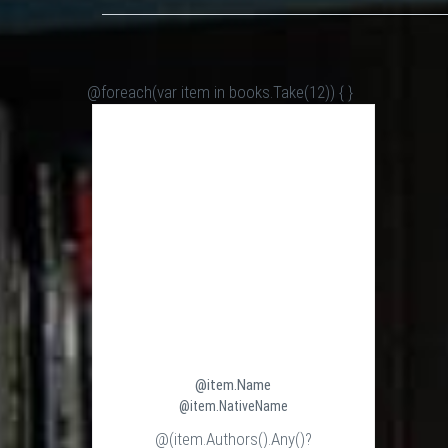
@foreach(var item in books.Take(12)) {
}
@item.Name
@item.NativeName
@(item.Authors().Any()?