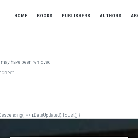
HOME
BOOKS
PUBLISHERS
AUTHORS
AB
It may have been removed.
correct.
scending(i => i.DateUpdated).ToList();}