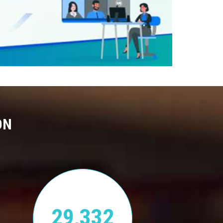
ON
29,332