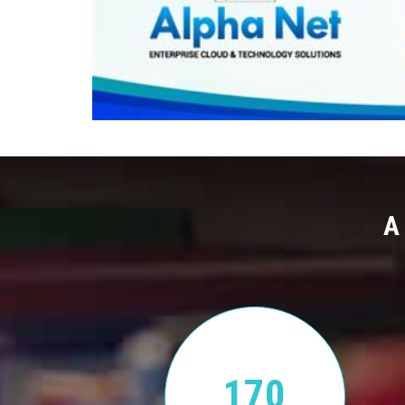
A
170