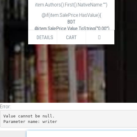
item.Authors().First().NativeName:"")
@if(item.SalePrice.HasValue){
BDT
@item.SalePrice.Value.ToString("0.00")
BDT
DETAILS
CART
@item.ListPrice.Value.ToString("0.00")
}else if (item.ListPrice.HasValue) {
BDT
@item.ListPrice.Value.ToString("0.00")
}
Error:
Value cannot be null.

Parameter name: writer