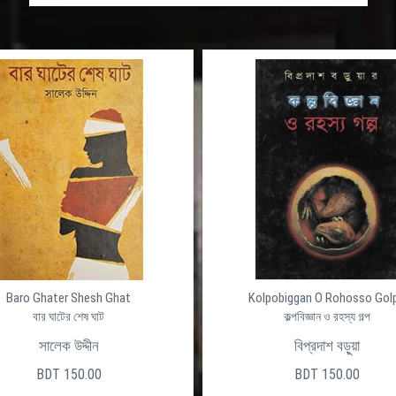
Baro Ghater Shesh Ghat
Kolpobiggan O Rohosso Gol
বার ঘাটের শেষ ঘাট
কল্পবিজ্ঞান ও রহস্য গল্প
সালেক উদ্দীন
বিপ্রদাশ বড়ুয়া
BDT 150.00
BDT 150.00