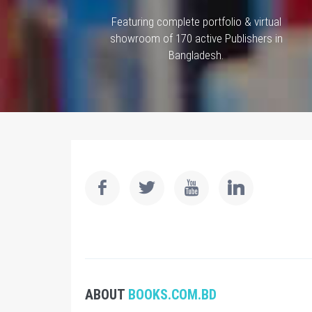
Featuring complete portfolio & virtual
showroom of 170 active Publishers in
Bangladesh.
ABOUT
BOOKS.COM.BD