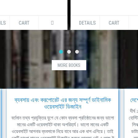
ILS
CART
DETAILS
CART
MORE BOOKS
ব্যবসায় এবং করপোরেট এর জন্য সম্পূর্ণ ডাইনামিক
দেশ
ওয়েবসাইট ডিজাইন
দীর্
বর্তমান তথ্য প্রযুক্তির যুগে যে কোন ব্যবসা প্রতিষ্ঠানের জন্য ভালো
হোস্ট
মানের একটি ওয়েবসাইট থাকা অপরিহার্য। ভালো মানের একটি
লিন
ওয়েবসাইট আপনার ব্যবসাকে নিয়ে যাবে আর এক ধাপ এগিয়ে। তাই
ডাটা