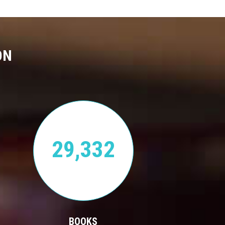
ON
29,332
BOOKS