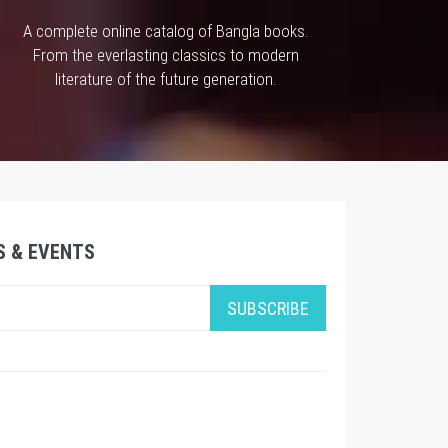
A complete online catalog of Bangla books.
From the everlasting classics to modern
literature of the future generation.
S & EVENTS
SUBSCRIBE