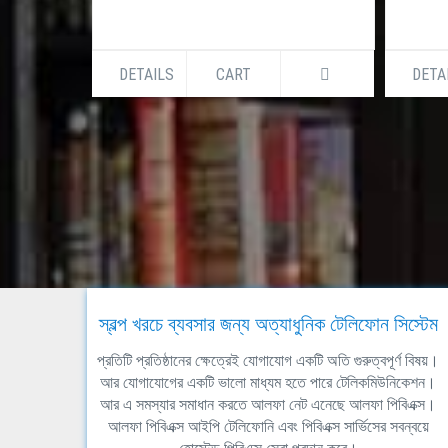
DETAILS
CART
DETA
স্বল্প খরচে ব্যবসার জন্য অত্যাধুনিক টেলিফোন সিস্টেম
প্রতিটি প্রতিষ্ঠানের ক্ষেত্রেই যোগাযোগ একটি অতি গুরুত্বপূর্ণ বিষয়।
আর যোগাযোগের একটি ভালো মাধ্যম হতে পারে টেলিকমিউনিকেশন।
আর এ সমস্যার সমাধান করতে আলফা নেট এনেছে আলফা পিবিএক্স।
আলফা পিবিএক্স আইপি টেলিফোনি এবং পিবিএক্স সার্ভিসের সবন্বয়ে