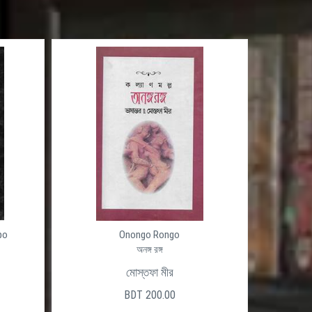
po
Onongo Rongo
অনঙ্গ রঙ্গ
মোস্তফা মীর
BDT 200.00