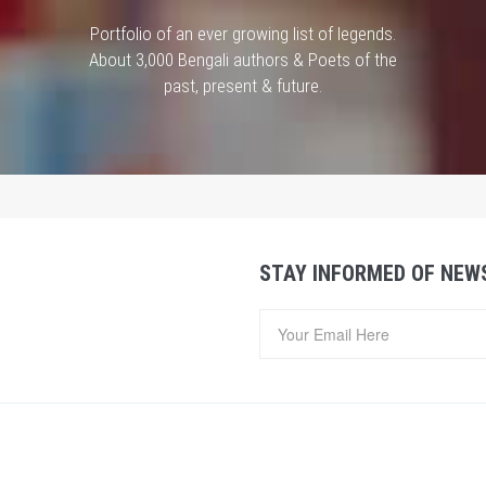
Portfolio of an ever growing list of legends.
About 3,000 Bengali authors & Poets of the
past, present & future.
STAY INFORMED OF NEW