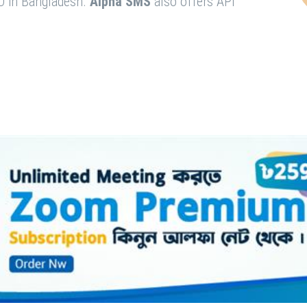
O in Bangladesh.
Alpha SMS
also offers API