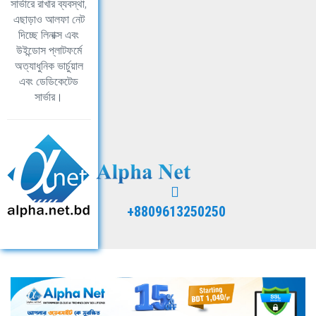
সার্ভারে রাখার ব্যবস্থা,
এছাড়াও আলফা নেট
দিচ্ছে লিনাক্স এবং
উইন্ডোস প্লাটফর্মে
অত্যাধুনিক ভার্চুয়াল
এবং ডেডিকেটেড
সার্ভার।
+8809613250250