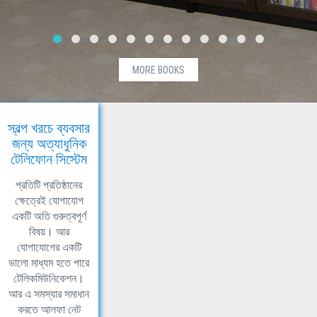
MORE BOOKS
স্বল্প খরচে ব্যবসার
জন্য অত্যাধুনিক
টেলিফোন সিস্টেম
প্রতিটি প্রতিষ্ঠানের
ক্ষেত্রেই যোগাযোগ
একটি অতি গুরুত্বপূর্ণ
বিষয়। আর
যোগাযোগের একটি
ভালো মাধ্যম হতে পারে
টেলিকমিউনিকেশন।
আর এ সমস্যার সমাধান
করতে আলফা নেট