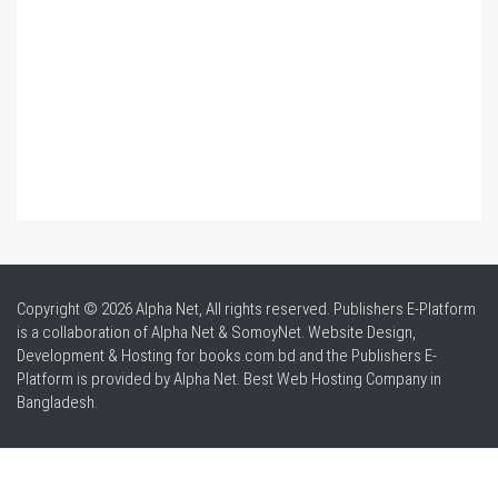
Copyright © 2026 Alpha Net, All rights reserved. Publishers E-Platform
is a collaboration of Alpha Net & SomoyNet.
Website Design
,
Development & Hosting for books.com.bd and the Publishers E-
Platform is provided by Alpha Net. Best
Web Hosting Company in
Bangladesh
.