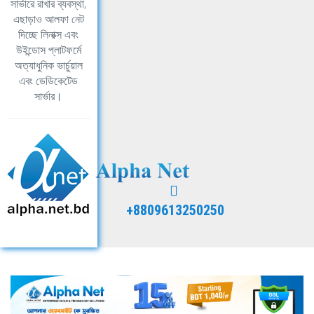
সার্ভারে রাখার ব্যবস্থা,
এছাড়াও আলফা নেট
দিচ্ছে লিনাক্স এবং
উইন্ডোস প্লাটফর্মে
অত্যাধুনিক ভার্চুয়াল
এবং ডেডিকেটেড
সার্ভার।
+8809613250250