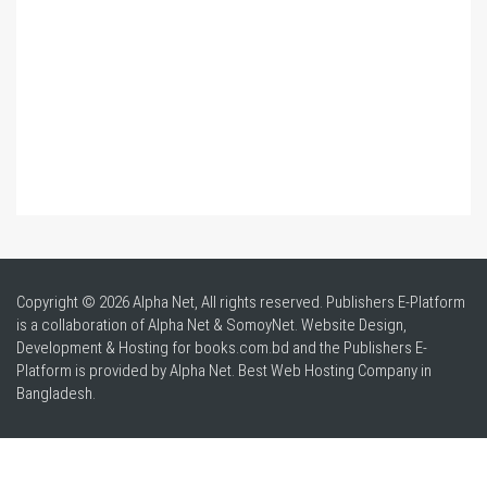
Copyright © 2026 Alpha Net, All rights reserved. Publishers E-Platform
is a collaboration of Alpha Net & SomoyNet.
Website Design
,
Development & Hosting for books.com.bd and the Publishers E-
Platform is provided by Alpha Net. Best
Web Hosting Company in
Bangladesh
.