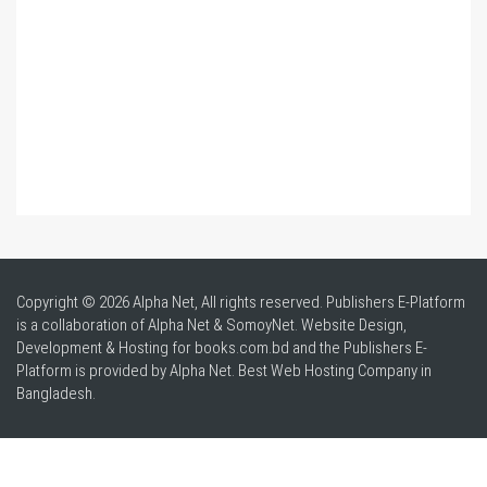
Copyright © 2026 Alpha Net, All rights reserved. Publishers E-Platform
is a collaboration of Alpha Net & SomoyNet.
Website Design
,
Development & Hosting for books.com.bd and the Publishers E-
Platform is provided by Alpha Net. Best
Web Hosting Company in
Bangladesh
.