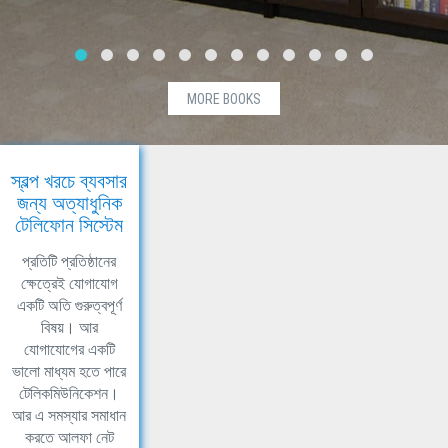
MORE BOOKS
স্বল্প খরচে ব্যবসার
জন্য অত্যাধুনিক
টেলিফোন সিস্টেম
প্রতিটি প্রতিষ্ঠানের
ক্ষেত্রেই যোগাযোগ
একটি অতি গুরুত্বপূর্ণ
বিষয়। আর
যোগাযোগের একটি
ভালো মাধ্যম হতে পারে
টেলিকমিউনিকেশন।
আর এ সমস্যার সমাধান
করতে আলফা নেট