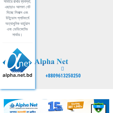
সার্ভারে রাখার ব্যবস্থা,
এছাড়াও আলফা নেট
দিচ্ছে লিনাক্স এবং
উইন্ডোস প্লাটফর্মে
অত্যাধুনিক ভার্চুয়াল
এবং ডেডিকেটেড
সার্ভার।
+8809613250250