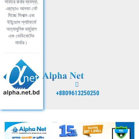
সার্ভারে রাখার ব্যবস্থা,
এছাড়াও আলফা নেট
দিচ্ছে লিনাক্স এবং
উইন্ডোস প্লাটফর্মে
অত্যাধুনিক ভার্চুয়াল
এবং ডেডিকেটেড
সার্ভার।
+8809613250250