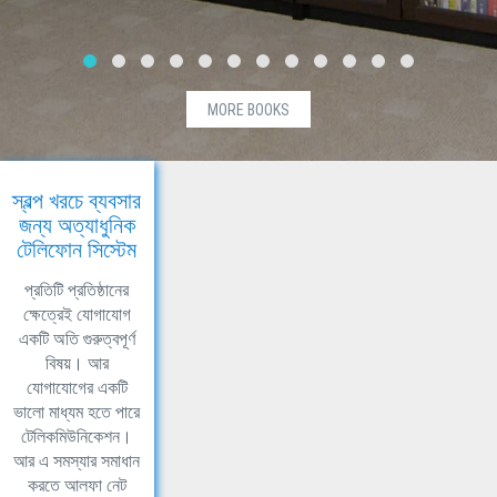
MORE BOOKS
স্বল্প খরচে ব্যবসার
জন্য অত্যাধুনিক
টেলিফোন সিস্টেম
প্রতিটি প্রতিষ্ঠানের
ক্ষেত্রেই যোগাযোগ
একটি অতি গুরুত্বপূর্ণ
বিষয়। আর
যোগাযোগের একটি
ভালো মাধ্যম হতে পারে
টেলিকমিউনিকেশন।
আর এ সমস্যার সমাধান
করতে আলফা নেট