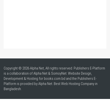
Copyright © 2026 Alpha Net, All rights reserved. Publishers E-Platform
is a collaboration of Alpha Net & SomoyNet.
Website Design
,
Development & Hosting for books.com.bd and the Publishers E-
Platform is provided by Alpha Net. Best
Web Hosting Company in
Bangladesh
.