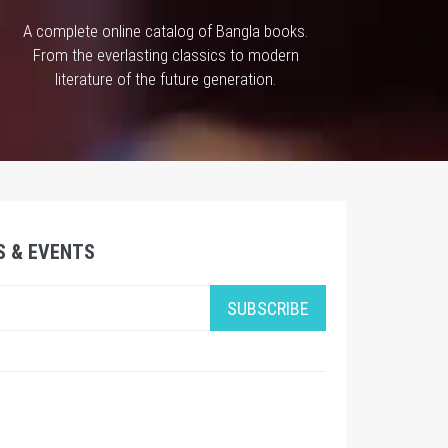
A complete online catalog of Bangla books.
From the everlasting classics to modern
literature of the future generation.
S & EVENTS
SUBSCRIBE