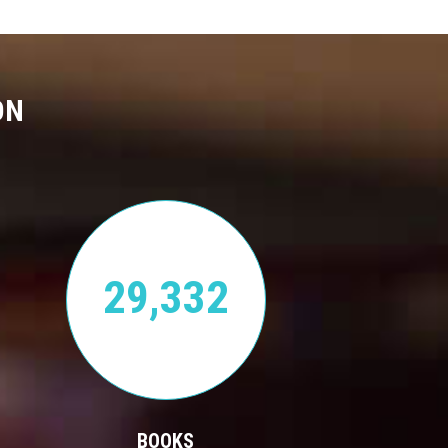
ON
29,332
BOOKS