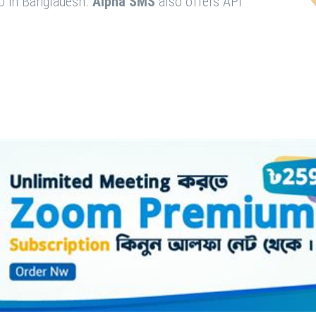
O in Bangladesh.
Alpha SMS
also offers API