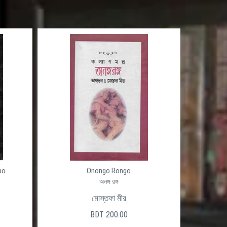
po
Onongo Rongo
অনঙ্গ রঙ্গ
মোস্তফা মীর
BDT 200.00