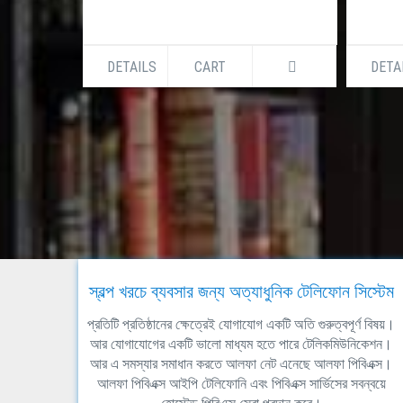
DETAILS
CART
DETA
স্বল্প খরচে ব্যবসার জন্য অত্যাধুনিক টেলিফোন সিস্টেম
প্রতিটি প্রতিষ্ঠানের ক্ষেত্রেই যোগাযোগ একটি অতি গুরুত্বপূর্ণ বিষয়।
আর যোগাযোগের একটি ভালো মাধ্যম হতে পারে টেলিকমিউনিকেশন।
আর এ সমস্যার সমাধান করতে আলফা নেট এনেছে আলফা পিবিএক্স।
আলফা পিবিএক্স আইপি টেলিফোনি এবং পিবিএক্স সার্ভিসের সবন্বয়ে