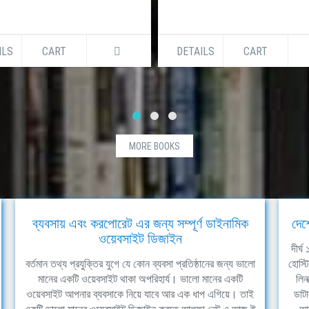
ILS
CART
DETAILS
CART
MORE BOOKS
ব্যবসায় এবং করপোরেট এর জন্য সম্পূর্ণ ডাইনামিক
দেশ
ওয়েবসাইট ডিজাইন
দীর্
বর্তমান তথ্য প্রযুক্তির যুগে যে কোন ব্যবসা প্রতিষ্ঠানের জন্য ভালো
হোস্ট
মানের একটি ওয়েবসাইট থাকা অপরিহার্য। ভালো মানের একটি
লিন
ওয়েবসাইট আপনার ব্যবসাকে নিয়ে যাবে আর এক ধাপ এগিয়ে। তাই
ডাটা