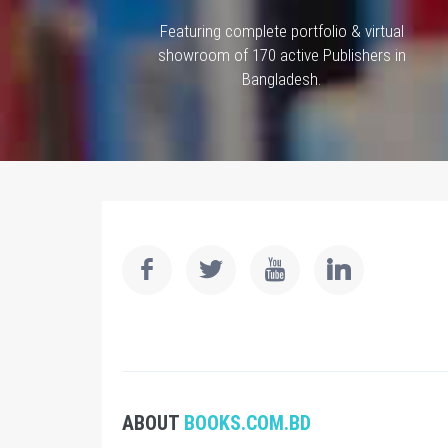
Featuring complete portfolio & virtual
showroom of 170 active Publishers in
Bangladesh.
ABOUT
BOOKS.COM.BD