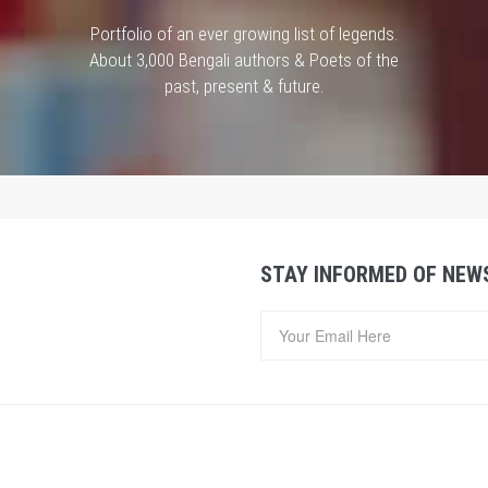
Portfolio of an ever growing list of legends.
About 3,000 Bengali authors & Poets of the
past, present & future.
STAY INFORMED OF NEW