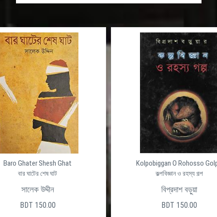
Baro Ghater Shesh Ghat
Kolpobiggan O Rohosso Gol
বার ঘাটের শেষ ঘাট
কল্পবিজ্ঞান ও রহস্য গল্প
সালেক উদ্দীন
বিপ্রদাশ বড়ুয়া
BDT 150.00
BDT 150.00