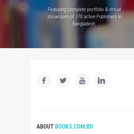
Featuring complete portfolio & virtual
showroom of 170 active Publishers in
Bangladesh.
ABOUT
BOOKS.COM.BD