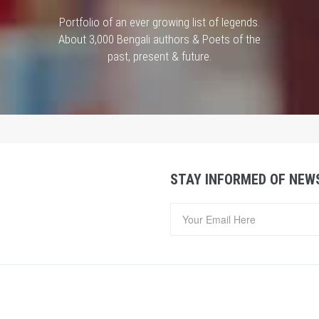
Portfolio of an ever growing list of legends.
About 3,000 Bengali authors & Poets of the
past, present & future.
STAY INFORMED OF NEW