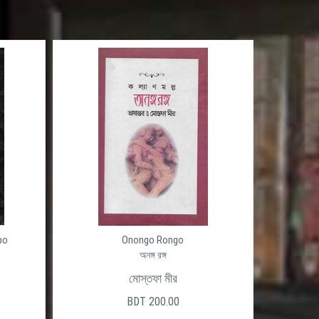
po
Onongo Rongo
অনঙ্গ রঙ্গ
মোস্তফা মীর
BDT 200.00