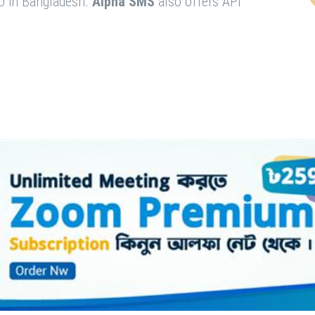
O in Bangladesh.
Alpha SMS
also offers API