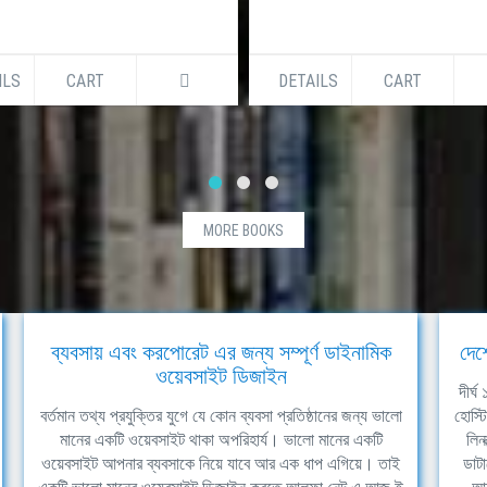
ILS
CART
DETAILS
CART
MORE BOOKS
ব্যবসায় এবং করপোরেট এর জন্য সম্পূর্ণ ডাইনামিক
দেশ
ওয়েবসাইট ডিজাইন
দীর্
বর্তমান তথ্য প্রযুক্তির যুগে যে কোন ব্যবসা প্রতিষ্ঠানের জন্য ভালো
হোস্ট
মানের একটি ওয়েবসাইট থাকা অপরিহার্য। ভালো মানের একটি
লিন
ওয়েবসাইট আপনার ব্যবসাকে নিয়ে যাবে আর এক ধাপ এগিয়ে। তাই
ডাটা