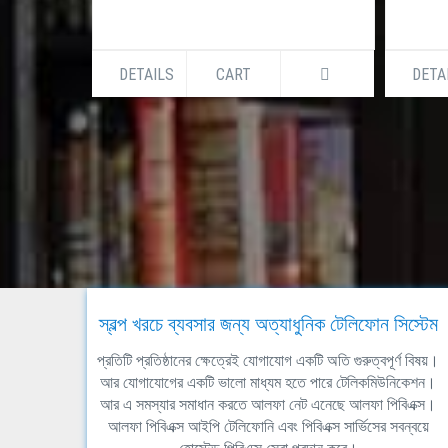
DETAILS
CART
DETA
স্বল্প খরচে ব্যবসার জন্য অত্যাধুনিক টেলিফোন সিস্টেম
প্রতিটি প্রতিষ্ঠানের ক্ষেত্রেই যোগাযোগ একটি অতি গুরুত্বপূর্ণ বিষয়।
আর যোগাযোগের একটি ভালো মাধ্যম হতে পারে টেলিকমিউনিকেশন।
আর এ সমস্যার সমাধান করতে আলফা নেট এনেছে আলফা পিবিএক্স।
আলফা পিবিএক্স আইপি টেলিফোনি এবং পিবিএক্স সার্ভিসের সবন্বয়ে