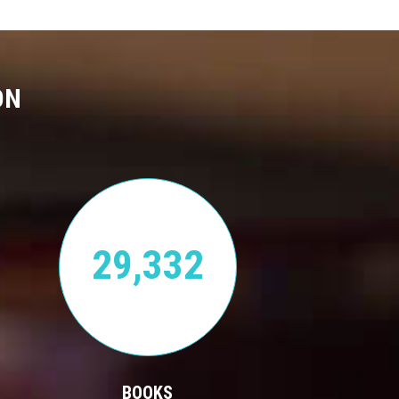
ON
29,332
BOOKS