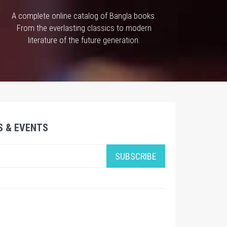
A complete online catalog of Bangla books.
From the everlasting classics to modern
literature of the future generation.
S & EVENTS
SUBSCRIBE