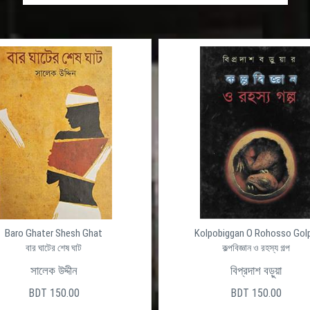
Baro Ghater Shesh Ghat
Kolpobiggan O Rohosso Gol
বার ঘাটের শেষ ঘাট
কল্পবিজ্ঞান ও রহস্য গল্প
সালেক উদ্দীন
বিপ্রদাশ বড়ুয়া
BDT 150.00
BDT 150.00