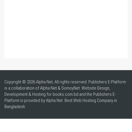
Copyright © 2026 Alpha Net, All rights reserved. Publishers E-Platform
is a collaboration of Alpha Net & SomoyNet.
Website Design
,
Development & Hosting for books.com.bd and the Publishers E-
Platform is provided by Alpha Net. Best
Web Hosting Company in
Bangladesh
.