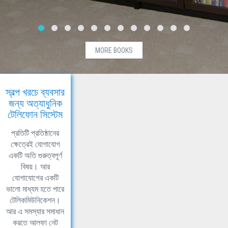
MORE BOOKS
স্বল্প খরচে ব্যবসার
জন্য অত্যাধুনিক
টেলিফোন সিস্টেম
প্রতিটি প্রতিষ্ঠানের
ক্ষেত্রেই যোগাযোগ
একটি অতি গুরুত্বপূর্ণ
বিষয়। আর
যোগাযোগের একটি
ভালো মাধ্যম হতে পারে
টেলিকমিউনিকেশন।
আর এ সমস্যার সমাধান
করতে আলফা নেট