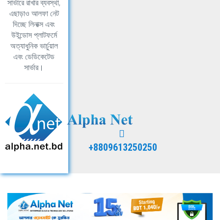
সার্ভারে রাখার ব্যবস্থা,
এছাড়াও আলফা নেট
দিচ্ছে লিনাক্স এবং
উইন্ডোস প্লাটফর্মে
অত্যাধুনিক ভার্চুয়াল
এবং ডেডিকেটেড
সার্ভার।
+8809613250250