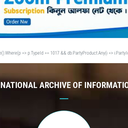
e().Where(p => p.TypeId == 1017 && db.PartyProduct.Any(i => i.PartyId
 NATIONAL ARCHIVE OF INFORMATI