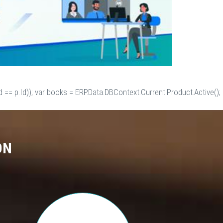
 == p.Id)); var books = ERP.Data.DBContext.Current.Product.Active();
ON