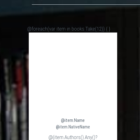
@foreach(var item in books.Take(12)) {
}
@item.Name
@item.NativeName
@(item.Authors().Any()?