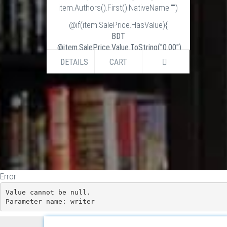
item.Authors().First().NativeName:"")
@if(item.SalePrice.HasValue){
BDT
@item.SalePrice.Value.ToString("0.00")
BDT
DETAILS
CART
@item.ListPrice.Value.ToString("0.00")
}else if (item.ListPrice.HasValue) {
BDT
@item.ListPrice.Value.ToString("0.00")
}
Error:
Value cannot be null.

Parameter name: writer