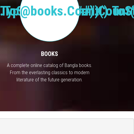
Type("Publisher").Count(
.ToString("#,###")
@books.Count().ToSt
BOOKS
A complete online catalog of Bangla books.
From the everlasting classics to modern
literature of the future generation.