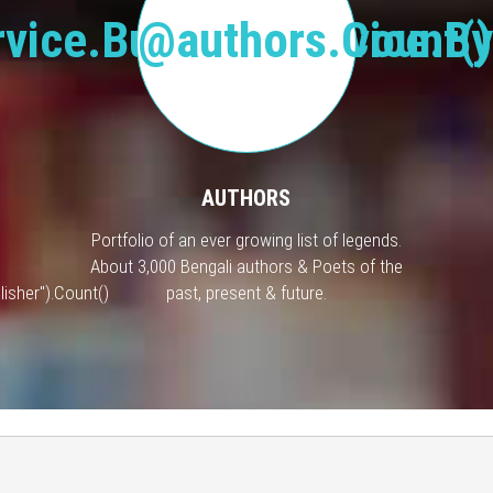
vice.BusinessService.By
@authors.Count()
AUTHORS
Portfolio of an ever growing list of legends.
About 3,000 Bengali authors & Poets of the
isher").Count()
past, present & future.