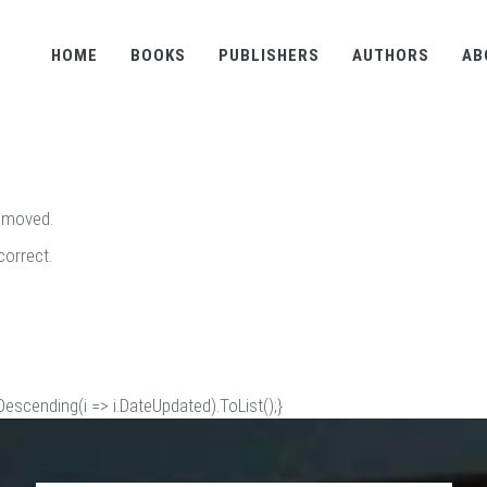
HOME
BOOKS
PUBLISHERS
AUTHORS
AB
removed.
correct.
scending(i => i.DateUpdated).ToList();}