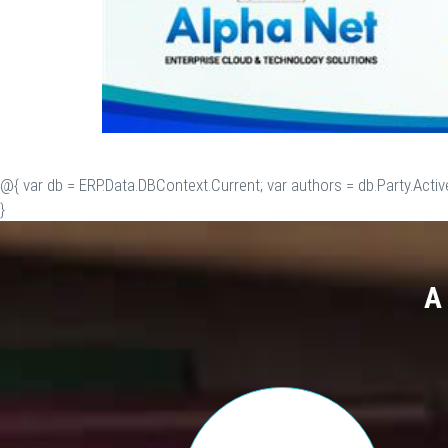
@{ var db = ERP.Data.DBContext.Current; var authors = db.Party.Activ
}
A