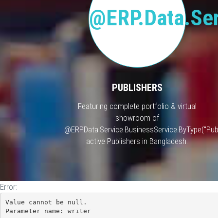
@ERP.Data.Ser
PUBLISHERS
Featuring complete portfolio & virtual
showroom of
@ERP.Data.Service.BusinessService.ByType("Publ
active Publishers in Bangladesh.
Error:
Value cannot be null.

Parameter name: writer