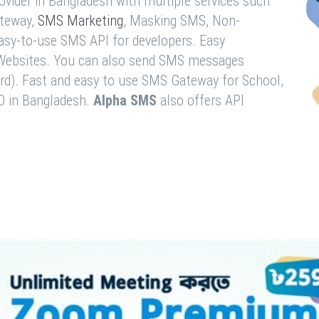
vider in Bangladesh with multiple services such
teway,
SMS Marketing
, Masking SMS, Non-
easy-to-use SMS API for developers. Easy
& Websites. You can also send SMS messages
rd). Fast and easy to use SMS Gateway for School,
O in Bangladesh.
Alpha SMS
also offers API