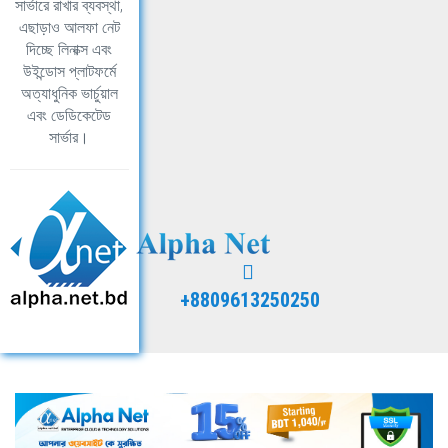
সার্ভারে রাখার ব্যবস্থা,
এছাড়াও আলফা নেট
দিচ্ছে লিনাক্স এবং
উইন্ডোস প্লাটফর্মে
অত্যাধুনিক ভার্চুয়াল
এবং ডেডিকেটেড
সার্ভার।
+8809613250250