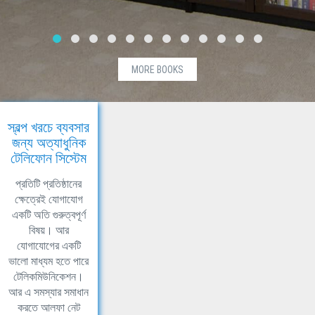
MORE BOOKS
স্বল্প খরচে ব্যবসার
জন্য অত্যাধুনিক
টেলিফোন সিস্টেম
প্রতিটি প্রতিষ্ঠানের
ক্ষেত্রেই যোগাযোগ
একটি অতি গুরুত্বপূর্ণ
বিষয়। আর
যোগাযোগের একটি
ভালো মাধ্যম হতে পারে
টেলিকমিউনিকেশন।
আর এ সমস্যার সমাধান
করতে আলফা নেট