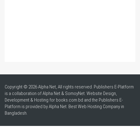
Copyright © 2026 Alpha Net, All rights reserved. Publishers E-Platform
is a collaboration of Alpha Net & SomoyNet.
Website Design
,
Development & Hosting for books.com.bd and the Publishers E-
Platform is provided by Alpha Net. Best
Web Hosting Company in
Bangladesh
.