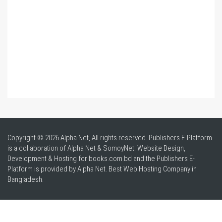
Copyright © 2026 Alpha Net, All rights reserved. Publishers E-Platform
is a collaboration of Alpha Net & SomoyNet.
Website Design
,
Development & Hosting for books.com.bd and the Publishers E-
Platform is provided by Alpha Net. Best
Web Hosting Company in
Bangladesh
.