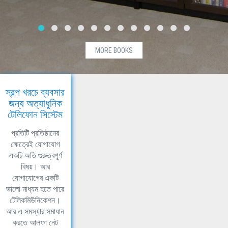
MORE BOOKS
স্বল্প খরচে ব্যবসার
জন্য অত্যাধুনিক
টেলিফোন সিস্টেম
প্রতিটি প্রতিষ্ঠানের
ক্ষেত্রেই যোগাযোগ
একটি অতি গুরুত্বপূর্ণ
বিষয়। আর
যোগাযোগের একটি
ভালো মাধ্যম হতে পারে
টেলিকমিউনিকেশন।
আর এ সমস্যার সমাধান
করতে আলফা নেট