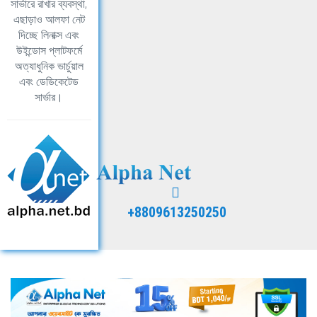
সার্ভারে রাখার ব্যবস্থা,
এছাড়াও আলফা নেট
দিচ্ছে লিনাক্স এবং
উইন্ডোস প্লাটফর্মে
অত্যাধুনিক ভার্চুয়াল
এবং ডেডিকেটেড
সার্ভার।
+8809613250250