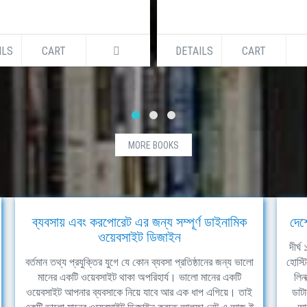
ILS
CART
DETAILS
CART
MORE BOOKS
ব্যবসায় এবং করপোরেট এর জন্য সম্পূর্ণ ডাইনামিক
দেশ
ওয়েবসাইট ডিজাইন
দীর্
বর্তমান তথ্য প্রযুক্তির যুগে যে কোন ব্যবসা প্রতিষ্ঠানের জন্য ভালো
হোস্ট
মানের একটি ওয়েবসাইট থাকা অপরিহার্য। ভালো মানের একটি
লিন
ওয়েবসাইট আপনার ব্যবসাকে নিয়ে যাবে আর এক ধাপ এগিয়ে। তাই
ডাটা