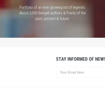
Portfolio of an ever growing list of legends.
About 3,000 Bengali authors & Poets of the
past, present & future.
STAY INFORMED OF NEW