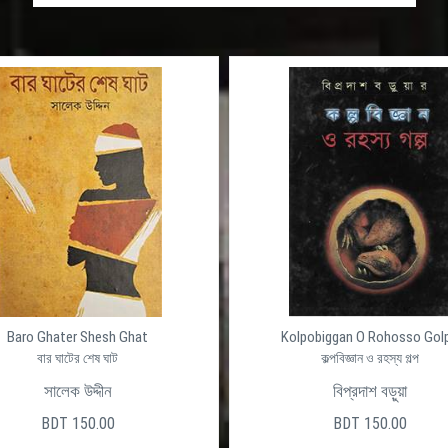
Baro Ghater Shesh Ghat
Kolpobiggan O Rohosso Gol
বার ঘাটের শেষ ঘাট
কল্পবিজ্ঞান ও রহস্য গল্প
সালেক উদ্দীন
বিপ্রদাশ বড়ুয়া
BDT 150.00
BDT 150.00