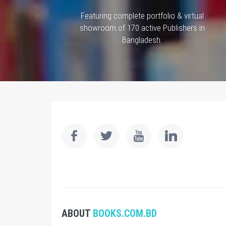
Featuring complete portfolio & virtual
showroom of 170 active Publishers in
Bangladesh.
ABOUT
BOOKS.COM.BD