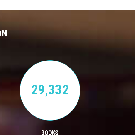
ON
29,332
BOOKS