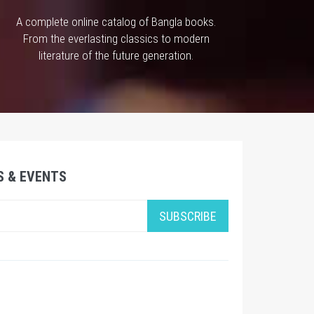
A complete online catalog of Bangla books.
From the everlasting classics to modern
literature of the future generation.
S & EVENTS
SUBSCRIBE