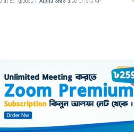
O in Bangladesh.
Alpha SMS
also offers API