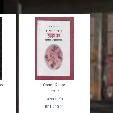
po
Onongo Rongo
অনঙ্গ রঙ্গ
মোস্তফা মীর
BDT 200.00