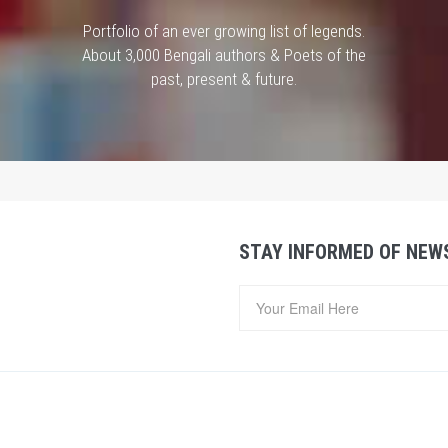
Portfolio of an ever growing list of legends.
About 3,000 Bengali authors & Poets of the
past, present & future.
STAY INFORMED OF NEW