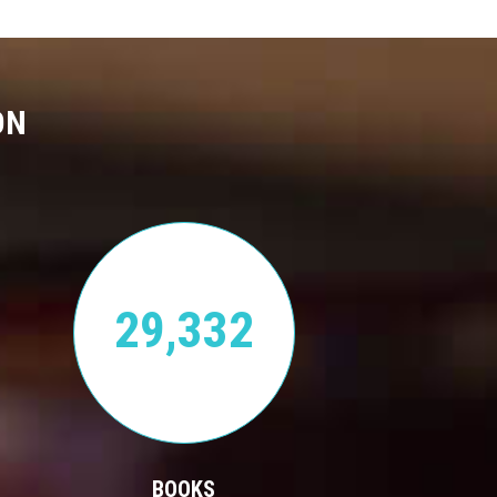
ON
29,332
BOOKS