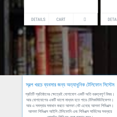
DETAILS
CART
DETA
স্বল্প খরচে ব্যবসার জন্য অত্যাধুনিক টেলিফোন সিস্টেম
প্রতিটি প্রতিষ্ঠানের ক্ষেত্রেই যোগাযোগ একটি অতি গুরুত্বপূর্ণ বিষয়।
আর যোগাযোগের একটি ভালো মাধ্যম হতে পারে টেলিকমিউনিকেশন।
আর এ সমস্যার সমাধান করতে আলফা নেট এনেছে আলফা পিবিএক্স।
আলফা পিবিএক্স আইপি টেলিফোনি এবং পিবিএক্স সার্ভিসের সবন্বয়ে