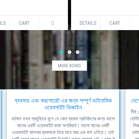
ILS
CART
DETAILS
CART
MORE BOOKS
ব্যবসায় এবং করপোরেট এর জন্য সম্পূর্ণ ডাইনামিক
দেশ
ওয়েবসাইট ডিজাইন
দীর্
বর্তমান তথ্য প্রযুক্তির যুগে যে কোন ব্যবসা প্রতিষ্ঠানের জন্য ভালো
হোস্ট
মানের একটি ওয়েবসাইট থাকা অপরিহার্য। ভালো মানের একটি
লিন
ওয়েবসাইট আপনার ব্যবসাকে নিয়ে যাবে আর এক ধাপ এগিয়ে। তাই
ডাটা