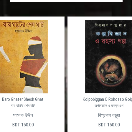
Baro Ghater Shesh Ghat
Kolpobiggan O Rohosso Gol
বার ঘাটের শেষ ঘাট
কল্পবিজ্ঞান ও রহস্য গল্প
সালেক উদ্দীন
বিপ্রদাশ বড়ুয়া
BDT 150.00
BDT 150.00