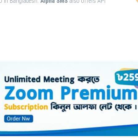
O in Bangladesh.
Alpha SMS
also offers API