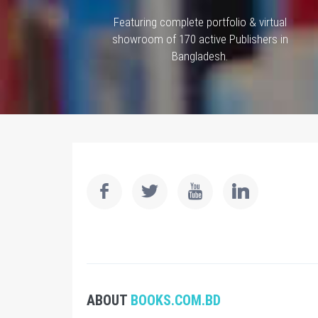
Featuring complete portfolio & virtual
showroom of 170 active Publishers in
Bangladesh.
ABOUT
BOOKS.COM.BD