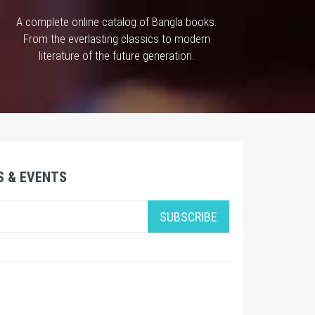
A complete online catalog of Bangla books.
From the everlasting classics to modern
literature of the future generation.
S & EVENTS
SUBSCRIBE