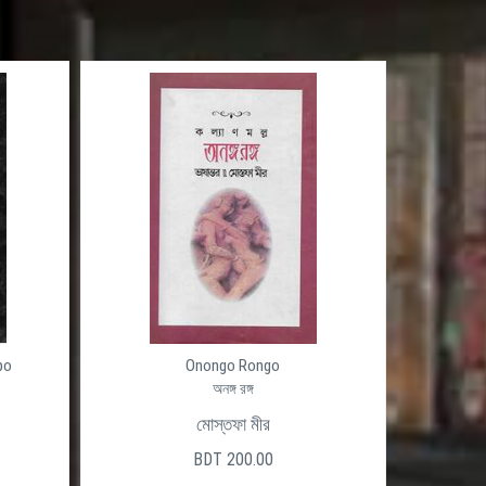
po
Onongo Rongo
অনঙ্গ রঙ্গ
মোস্তফা মীর
BDT 200.00