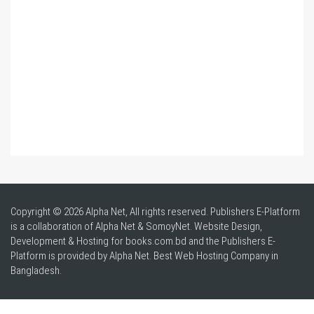
Copyright © 2026 Alpha Net, All rights reserved. Publishers E-Platform
is a collaboration of Alpha Net & SomoyNet.
Website Design
,
Development & Hosting for books.com.bd and the Publishers E-
Platform is provided by Alpha Net. Best
Web Hosting Company in
Bangladesh
.