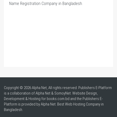
Name Registration Company in Bangladesh
.
Copyright © 2026 Alpha Net, All rights reserved. Publishers E-Platform
is a collaboration of Alpha Net & SomoyNet.
Website Design
,
Development & Hosting for books.com.bd and the Publishers E-
Platform is provided by Alpha Net. Best
Web Hosting Company in
Bangladesh
.