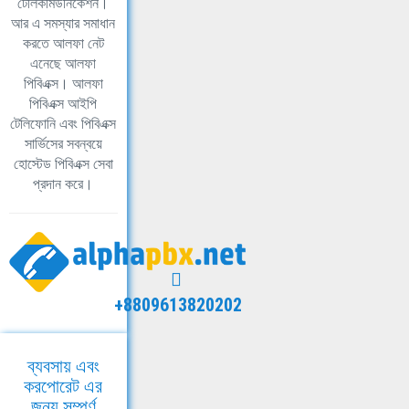
টেলিকমিউনিকেশন।
আর এ সমস্যার সমাধান
করতে আলফা নেট
এনেছে আলফা
পিবিএক্স। আলফা
পিবিএক্স আইপি
টেলিফোনি এবং পিবিএক্স
সার্ভিসের সবন্বয়ে
হোস্টেড পিবিএক্স সেবা
প্রদান করে।
+8809613820202
ব্যবসায় এবং
করপোরেট এর
জন্য সম্পূর্ণ