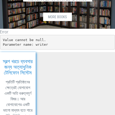
MORE BOOKS
Error:
Value cannot be null.

Parameter name: writer
স্বল্প খরচে ব্যবসার
জন্য অত্যাধুনিক
টেলিফোন সিস্টেম
প্রতিটি প্রতিষ্ঠানের
ক্ষেত্রেই যোগাযোগ
একটি অতি গুরুত্বপূর্ণ
বিষয়। আর
যোগাযোগের একটি
ভালো মাধ্যম হতে পারে