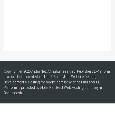
Copyright © 2026 Alpha Net, All rights reserved. Publishers E-Platform
is a collaboration of Alpha Net & SomoyNet.
Website Design
,
Development & Hosting for books.com.bd and the Publishers E-
Platform is provided by Alpha Net. Best
Web Hosting Company in
Bangladesh
.