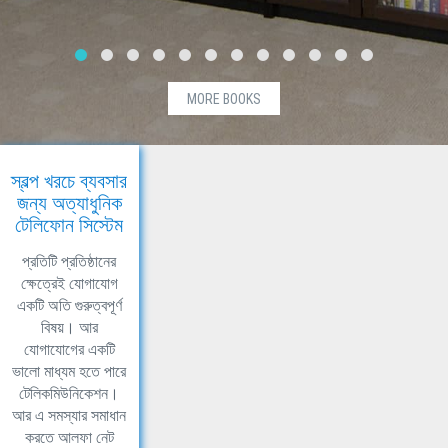
MORE BOOKS
স্বল্প খরচে ব্যবসার
জন্য অত্যাধুনিক
টেলিফোন সিস্টেম
প্রতিটি প্রতিষ্ঠানের
ক্ষেত্রেই যোগাযোগ
একটি অতি গুরুত্বপূর্ণ
বিষয়। আর
যোগাযোগের একটি
ভালো মাধ্যম হতে পারে
টেলিকমিউনিকেশন।
আর এ সমস্যার সমাধান
করতে আলফা নেট