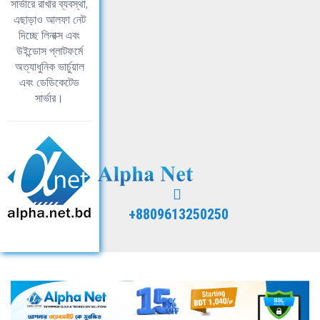
সার্ভারে রাখার ব্যবস্থা,
এছাড়াও আলফা নেট
দিচ্ছে লিনাক্স এবং
উইন্ডোস প্লাটফর্মে
অত্যাধুনিক ভার্চুয়াল
এবং ডেডিকেটেড
সার্ভার।
+8809613250250