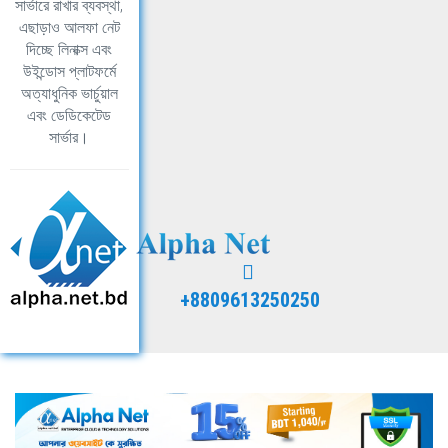
সার্ভারে রাখার ব্যবস্থা,
এছাড়াও আলফা নেট
দিচ্ছে লিনাক্স এবং
উইন্ডোস প্লাটফর্মে
অত্যাধুনিক ভার্চুয়াল
এবং ডেডিকেটেড
সার্ভার।
+8809613250250