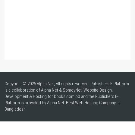
Copyright © 2026 Alpha Net, All rights reserved. Publishers E-Platform
is a collaboration of Alpha Net & SomoyNet.
Website Design
,
Development & Hosting for books.com.bd and the Publishers E-
Platform is provided by Alpha Net. Best
Web Hosting Company in
Bangladesh
.