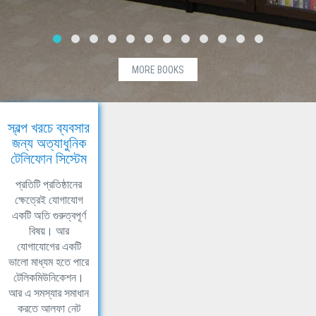
MORE BOOKS
স্বল্প খরচে ব্যবসার
জন্য অত্যাধুনিক
টেলিফোন সিস্টেম
প্রতিটি প্রতিষ্ঠানের
ক্ষেত্রেই যোগাযোগ
একটি অতি গুরুত্বপূর্ণ
বিষয়। আর
যোগাযোগের একটি
ভালো মাধ্যম হতে পারে
টেলিকমিউনিকেশন।
আর এ সমস্যার সমাধান
করতে আলফা নেট