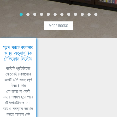
MORE BOOKS
স্বল্প খরচে ব্যবসার
জন্য অত্যাধুনিক
টেলিফোন সিস্টেম
প্রতিটি প্রতিষ্ঠানের
ক্ষেত্রেই যোগাযোগ
একটি অতি গুরুত্বপূর্ণ
বিষয়। আর
যোগাযোগের একটি
ভালো মাধ্যম হতে পারে
টেলিকমিউনিকেশন।
আর এ সমস্যার সমাধান
করতে আলফা নেট