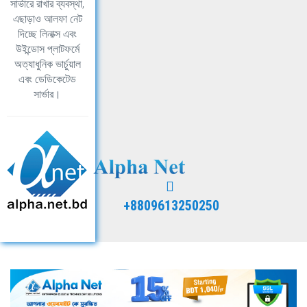
সার্ভারে রাখার ব্যবস্থা,
এছাড়াও আলফা নেট
দিচ্ছে লিনাক্স এবং
উইন্ডোস প্লাটফর্মে
অত্যাধুনিক ভার্চুয়াল
এবং ডেডিকেটেড
সার্ভার।
+8809613250250