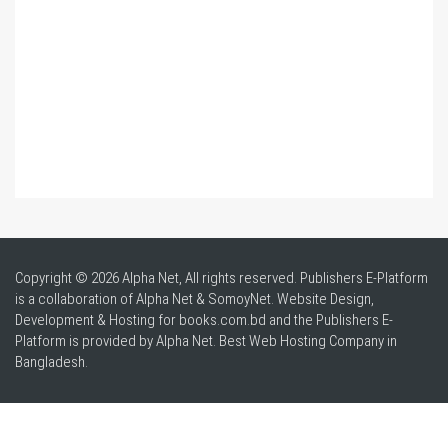
Copyright © 2026 Alpha Net, All rights reserved. Publishers E-Platform
is a collaboration of Alpha Net & SomoyNet.
Website Design
,
Development & Hosting for books.com.bd and the Publishers E-
Platform is provided by Alpha Net. Best
Web Hosting Company in
Bangladesh
.