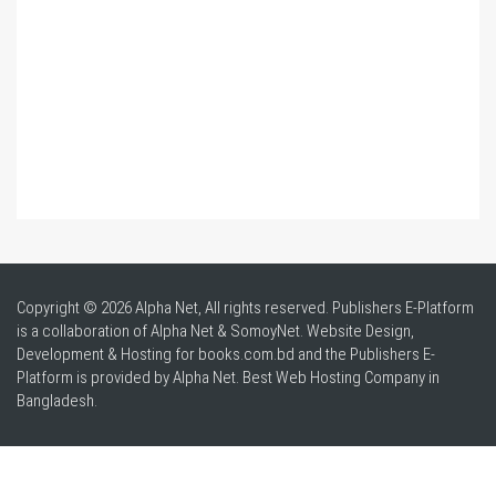
Copyright © 2026 Alpha Net, All rights reserved. Publishers E-Platform
is a collaboration of Alpha Net & SomoyNet.
Website Design
,
Development & Hosting for books.com.bd and the Publishers E-
Platform is provided by Alpha Net. Best
Web Hosting Company in
Bangladesh
.