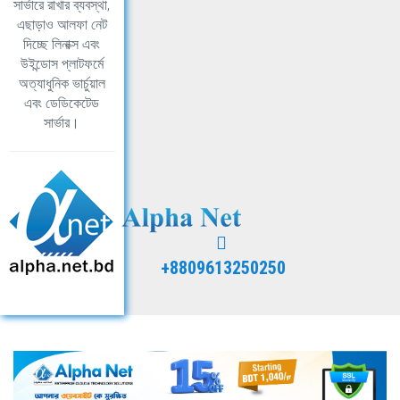
সার্ভারে রাখার ব্যবস্থা,
এছাড়াও আলফা নেট
দিচ্ছে লিনাক্স এবং
উইন্ডোস প্লাটফর্মে
অত্যাধুনিক ভার্চুয়াল
এবং ডেডিকেটেড
সার্ভার।
+8809613250250