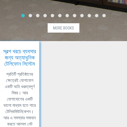
MORE BOOKS
স্বল্প খরচে ব্যবসার
জন্য অত্যাধুনিক
টেলিফোন সিস্টেম
প্রতিটি প্রতিষ্ঠানের
ক্ষেত্রেই যোগাযোগ
একটি অতি গুরুত্বপূর্ণ
বিষয়। আর
যোগাযোগের একটি
ভালো মাধ্যম হতে পারে
টেলিকমিউনিকেশন।
আর এ সমস্যার সমাধান
করতে আলফা নেট