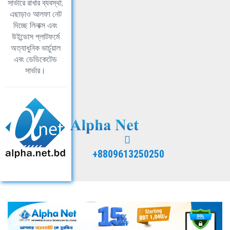
সার্ভারে রাখার ব্যবস্থা,
এছাড়াও আলফা নেট
দিচ্ছে লিনাক্স এবং
উইন্ডোস প্লাটফর্মে
অত্যাধুনিক ভার্চুয়াল
এবং ডেডিকেটেড
সার্ভার।
+8809613250250