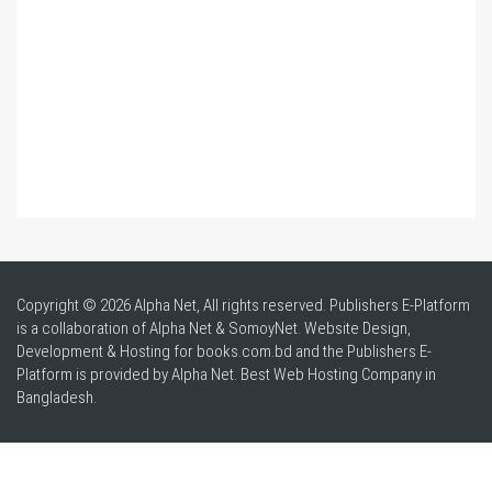
Copyright © 2026 Alpha Net, All rights reserved. Publishers E-Platform
is a collaboration of Alpha Net & SomoyNet.
Website Design
,
Development & Hosting for books.com.bd and the Publishers E-
Platform is provided by Alpha Net. Best
Web Hosting Company in
Bangladesh
.