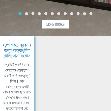
MORE BOOKS
স্বল্প খরচে ব্যবসার
জন্য অত্যাধুনিক
টেলিফোন সিস্টেম
প্রতিটি প্রতিষ্ঠানের
ক্ষেত্রেই যোগাযোগ
একটি অতি গুরুত্বপূর্ণ
বিষয়। আর
যোগাযোগের একটি
ভালো মাধ্যম হতে পারে
টেলিকমিউনিকেশন।
আর এ সমস্যার সমাধান
করতে আলফা নেট