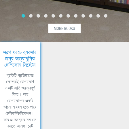
MORE BOOKS
স্বল্প খরচে ব্যবসার
জন্য অত্যাধুনিক
টেলিফোন সিস্টেম
প্রতিটি প্রতিষ্ঠানের
ক্ষেত্রেই যোগাযোগ
একটি অতি গুরুত্বপূর্ণ
বিষয়। আর
যোগাযোগের একটি
ভালো মাধ্যম হতে পারে
টেলিকমিউনিকেশন।
আর এ সমস্যার সমাধান
করতে আলফা নেট