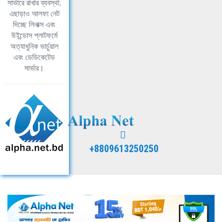
সার্ভারে রাখার ব্যবস্থা,
এছাড়াও আলফা নেট
দিচ্ছে লিনাক্স এবং
উইন্ডোস প্লাটফর্মে
অত্যাধুনিক ভার্চুয়াল
এবং ডেডিকেটেড
সার্ভার।
+8809613250250