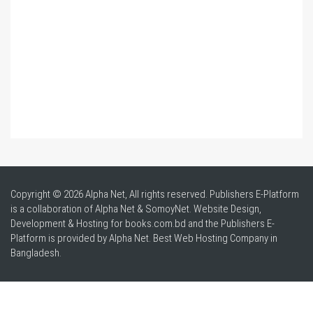
Copyright © 2026 Alpha Net, All rights reserved. Publishers E-Platform
is a collaboration of Alpha Net & SomoyNet.
Website Design
,
Development & Hosting for books.com.bd and the Publishers E-
Platform is provided by Alpha Net. Best
Web Hosting Company in
Bangladesh
.