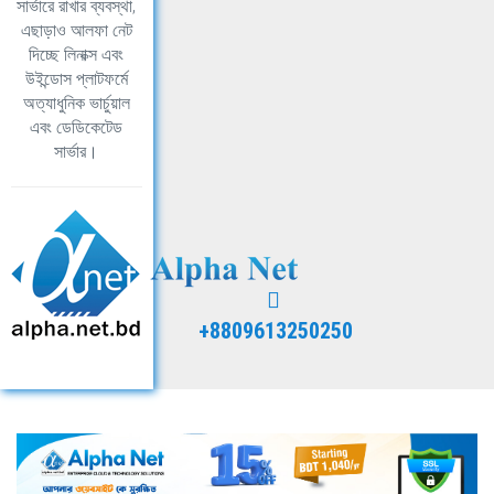
সার্ভারে রাখার ব্যবস্থা,
এছাড়াও আলফা নেট
দিচ্ছে লিনাক্স এবং
উইন্ডোস প্লাটফর্মে
অত্যাধুনিক ভার্চুয়াল
এবং ডেডিকেটেড
সার্ভার।
+8809613250250