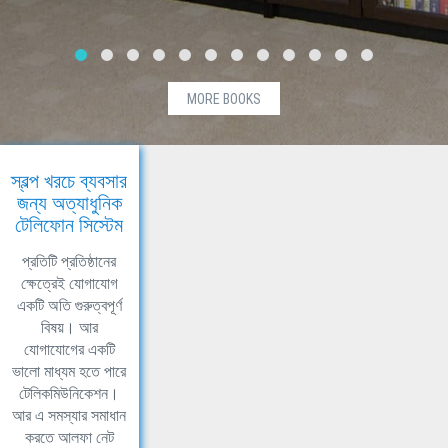
MORE BOOKS
স্বল্প খরচে ব্যবসার
জন্য অত্যাধুনিক
টেলিফোন সিস্টেম
প্রতিটি প্রতিষ্ঠানের
ক্ষেত্রেই যোগাযোগ
একটি অতি গুরুত্বপূর্ণ
বিষয়। আর
যোগাযোগের একটি
ভালো মাধ্যম হতে পারে
টেলিকমিউনিকেশন।
আর এ সমস্যার সমাধান
করতে আলফা নেট