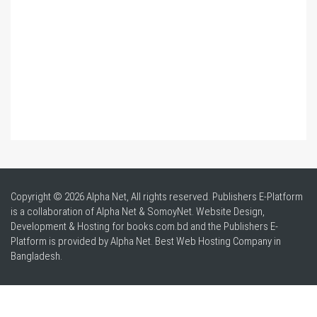
Copyright © 2026 Alpha Net, All rights reserved. Publishers E-Platform
is a collaboration of Alpha Net & SomoyNet.
Website Design
,
Development & Hosting for books.com.bd and the Publishers E-
Platform is provided by Alpha Net. Best
Web Hosting Company in
Bangladesh
.