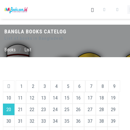
BANGLA BOOKS CATELOG
List of books in Bangladesh
Books
/
List
1
2
3
4
5
6
7
8
9
10
11
12
13
14
15
16
17
18
19
20
21
22
23
24
25
26
27
28
29
30
31
32
33
34
35
36
37
38
39