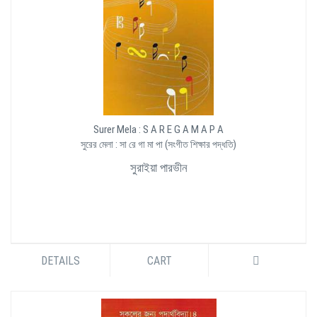
Surer Mela : S A R E G A M A P A
সুরের মেলা : সা রে গা মা পা (সংগীত শিক্ষার পদ্ধতি)
সুরাইয়া পারভীন
DETAILS
CART