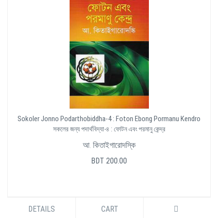
Sokoler Jonno Podarthobiddha-4 : Foton Ebong Pormanu Kendro
সকলের জন্য পদার্থবিদ্যা-৪ : ফোটন এবং পরমানু কেন্দ্র
আ. কিতাইগারোদস্কি
BDT 200.00
DETAILS
CART