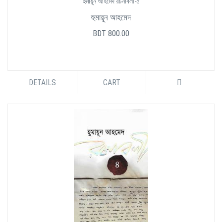
হুমায়ূন আহমেদ রচনাবলী-৫
হুমায়ূন আহমেদ
BDT 800.00
DETAILS
CART