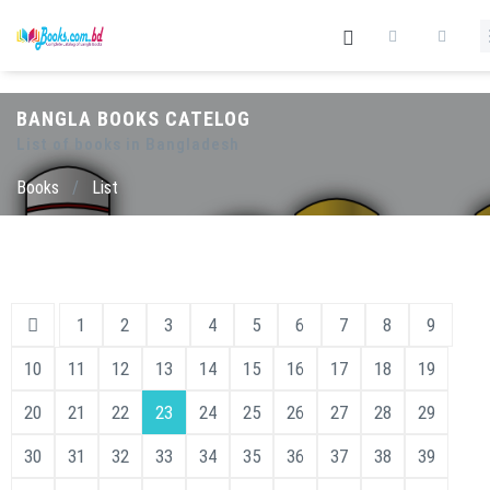
BANGLA BOOKS CATELOG
List of books in Bangladesh
Books
/
List
1
2
3
4
5
6
7
8
9
10
11
12
13
14
15
16
17
18
19
20
21
22
23
24
25
26
27
28
29
30
31
32
33
34
35
36
37
38
39