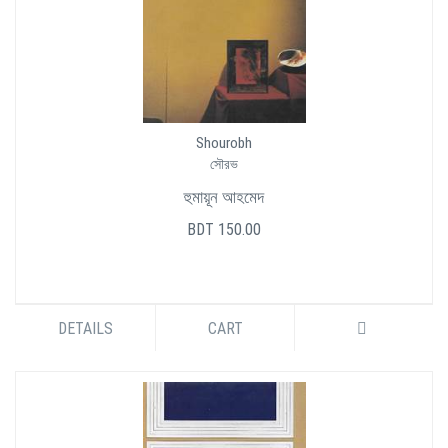
Shourobh
সৌরভ
হুমায়ূন আহমেদ
BDT 150.00
DETAILS
CART