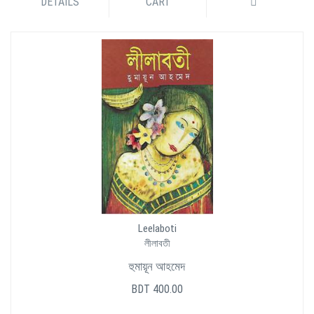
DETAILS
CART
Leelaboti
লীলাবতী
হুমায়ূন আহমেদ
BDT 400.00