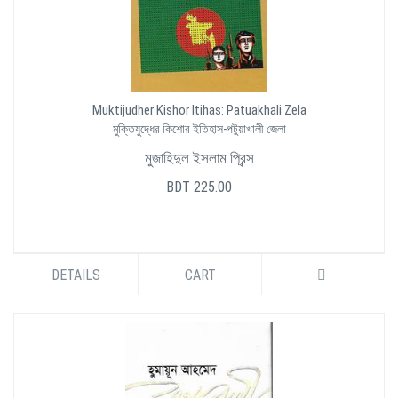
Muktijudher Kishor Itihas: Patuakhali Zela
মুক্তিযুদ্ধের কিশোর ইতিহাস-পটুয়াখালী জেলা
মুজাহিদুল ইসলাম প্রিন্স
BDT 225.00
DETAILS
CART