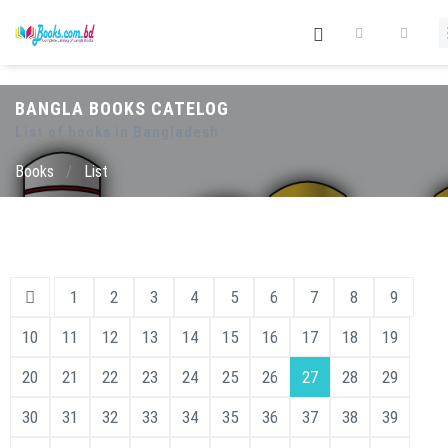
BANGLA BOOKS CATELOG
List of books in Bangladesh
Books
/
List
1
2
3
4
5
6
7
8
9
10
11
12
13
14
15
16
17
18
19
20
21
22
23
24
25
26
27
28
29
30
31
32
33
34
35
36
37
38
39