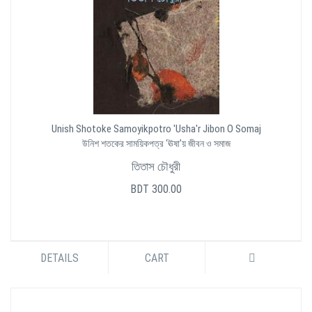
Unish Shotoke Samoyikpotro 'Usha'r Jibon O Somaj
উনিশ শতকের সাময়িকপত্র ‘ঊষা’য় জীবন ও সমাজ
তিতাস চৌধুরী
BDT 300.00
DETAILS
CART