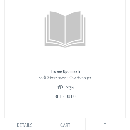
Troyee Uponnash
ত্রয়ী উপন্যাস জড়ধফং ঃড় ঋৎববফড়স
শহীদ আখন্দ
BDT 600.00
DETAILS
CART