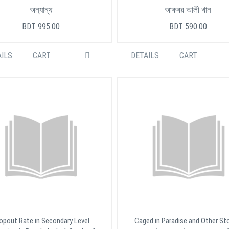
অন্যান্য
আকবর আলী খান
BDT 995.00
BDT 590.00
ILS
CART
DETAILS
CART
opout Rate in Secondary Level
Caged in Paradise and Other St