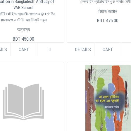
ation in Bangladesh: A Study of
কেজড ইন প্যাড়াডাইস এন্ড আদার স্টো
VAB School
নিয়াজ জামান
উট রেট ইন সেকন্ডারী লেভেল এডুকেশন ইন
বাংলাদেশঃ এ স্টাডি অফ ভিএবি স্কুল
BDT 475.00
অন্যান্য
BDT 450.00
ILS
CART
DETAILS
CART