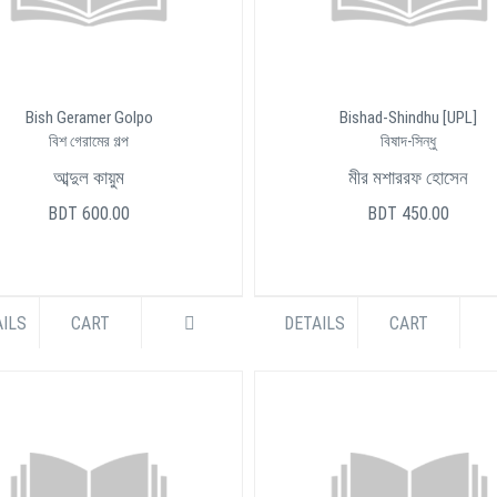
Bish Geramer Golpo
Bishad-Shindhu [UPL]
বিশ গেরামের গল্প
বিষাদ-সিন্ধু
আব্দুল কায়ুম
মীর মশাররফ হোসেন
BDT 600.00
BDT 450.00
ILS
CART
DETAILS
CART