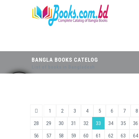
BANGLA BOOKS CATELOG
List of books in Bangladesh
1
2
3
4
5
6
7
8
28
29
30
31
32
33
34
35
36
56
57
58
59
60
61
62
63
64