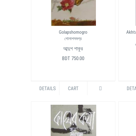
Golapshomogro
Akht
গোলাপসমগ্র
আব্দুশ শাকুর
BDT 750.00
DETAILS
CART
DETA