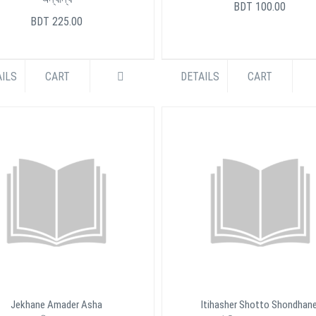
BDT 100.00
BDT 225.00
ILS
CART
DETAILS
CART
Jekhane Amader Asha
Itihasher Shotto Shondhan