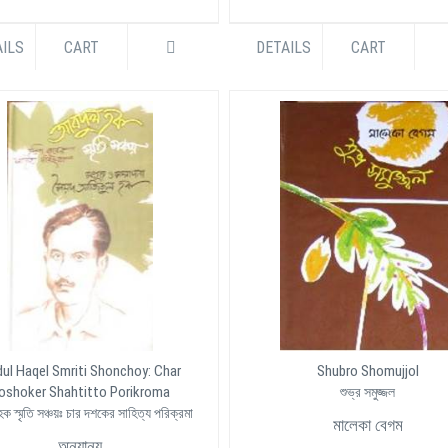
ILS
CART
DETAILS
CART
ul Haqel Smriti Shonchoy: Char
Shubro Shomujjol
oshoker Shahtitto Porikroma
শুভ্র সমুজ্জল
হক স্মৃতি সঞ্চয়ঃ চার দশকের সাহিত্য পরিক্রমা
মালেকা বেগম
অন্যান্য