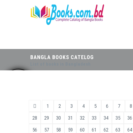
BANGLA BOOKS CATELOG
List of books in Bangladesh
1
2
3
4
5
6
7
8
28
29
30
31
32
33
34
35
36
56
57
58
59
60
61
62
63
64