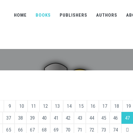
HOME
BOOKS
PUBLISHERS
AUTHORS
AB
9
10
11
12
13
14
15
16
17
18
19
37
38
39
40
41
42
43
44
45
46
47
65
66
67
68
69
70
71
72
73
74