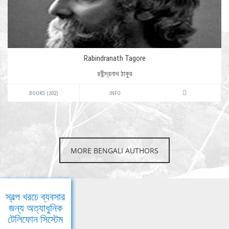
Rabindranath Tagore
রবীন্দ্রনাথ ঠাকুর
BOOKS (202)
INFO
MORE BENGALI AUTHORS
স্বল্প খরচে ব্যবসার
জন্য অত্যাধুনিক
টেলিফোন সিস্টেম