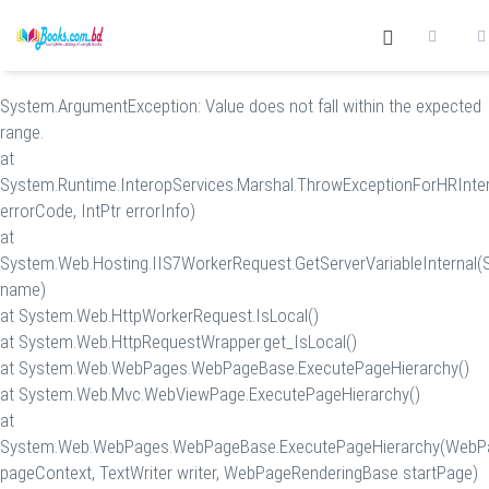
System.ArgumentException: Value does not fall within the expected
range.
at
System.Runtime.InteropServices.Marshal.ThrowExceptionForHRInter
errorCode, IntPtr errorInfo)
at
System.Web.Hosting.IIS7WorkerRequest.GetServerVariableInternal(S
name)
at System.Web.HttpWorkerRequest.IsLocal()
at System.Web.HttpRequestWrapper.get_IsLocal()
at System.Web.WebPages.WebPageBase.ExecutePageHierarchy()
at System.Web.Mvc.WebViewPage.ExecutePageHierarchy()
at
System.Web.WebPages.WebPageBase.ExecutePageHierarchy(WebP
pageContext, TextWriter writer, WebPageRenderingBase startPage)