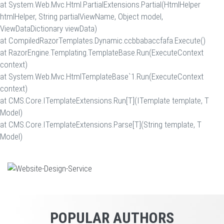
at System.Web.Mvc.Html.PartialExtensions.Partial(HtmlHelper
htmlHelper, String partialViewName, Object model,
ViewDataDictionary viewData)
at CompiledRazorTemplates.Dynamic.ccbbabaccfafa.Execute()
at RazorEngine.Templating.TemplateBase.Run(ExecuteContext
context)
at System.Web.Mvc.HtmlTemplateBase`1.Run(ExecuteContext
context)
at CMS.Core.ITemplateExtensions.Run[T](ITemplate template, T
Model)
at CMS.Core.ITemplateExtensions.Parse[T](String template, T
Model)
POPULAR AUTHORS