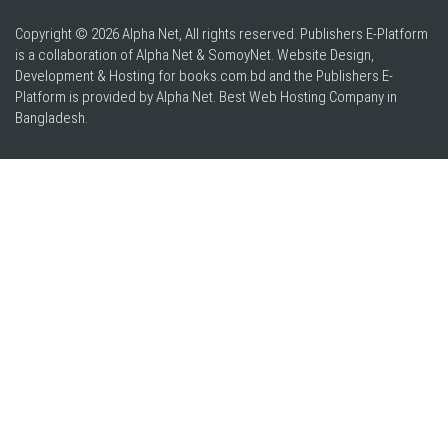
Copyright © 2026 Alpha Net, All rights reserved. Publishers E-Platform
is a collaboration of Alpha Net & SomoyNet.
Website Design
,
Development & Hosting for books.com.bd and the Publishers E-
Platform is provided by Alpha Net. Best
Web Hosting Company in
Bangladesh
.