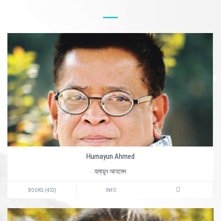
Humayun Ahmed
হুমায়ূন আহমেদ
BOOKS (432)
INFO