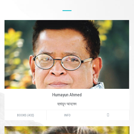
Humayun Ahmed
হুমায়ূন আহমেদ
BOOKS (432)
INFO