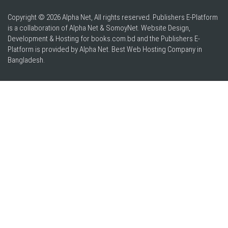
Copyright © 2026 Alpha Net, All rights reserved. Publishers E-Platform
is a collaboration of Alpha Net & SomoyNet.
Website Design
,
Development & Hosting for books.com.bd and the Publishers E-
Platform is provided by Alpha Net. Best
Web Hosting Company in
Bangladesh
.