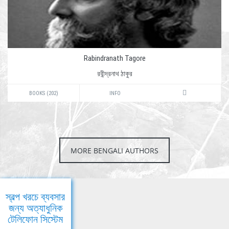
Rabindranath Tagore
রবীন্দ্রনাথ ঠাকুর
BOOKS (202)
INFO
MORE BENGALI AUTHORS
স্বল্প খরচে ব্যবসার
জন্য অত্যাধুনিক
টেলিফোন সিস্টেম