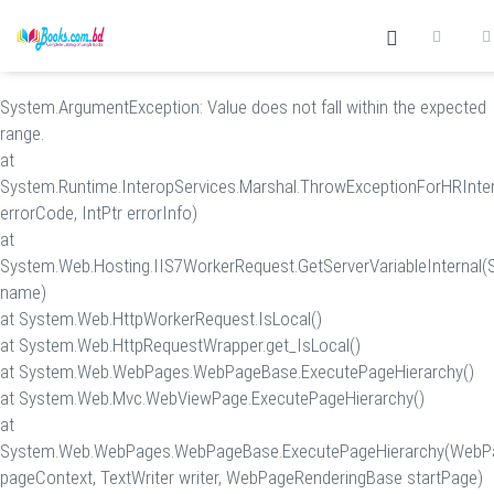
System.ArgumentException: Value does not fall within the expected
range.
at
System.Runtime.InteropServices.Marshal.ThrowExceptionForHRInter
errorCode, IntPtr errorInfo)
at
System.Web.Hosting.IIS7WorkerRequest.GetServerVariableInternal(S
name)
at System.Web.HttpWorkerRequest.IsLocal()
at System.Web.HttpRequestWrapper.get_IsLocal()
at System.Web.WebPages.WebPageBase.ExecutePageHierarchy()
at System.Web.Mvc.WebViewPage.ExecutePageHierarchy()
at
System.Web.WebPages.WebPageBase.ExecutePageHierarchy(WebP
pageContext, TextWriter writer, WebPageRenderingBase startPage)