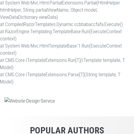
at System.Web.Mvc.Html.PartialExtensions.Partial(HtmlHelper
htmlHelper, String partialViewName, Object model,
ViewDataDictionary viewData)
at CompiledRazorTemplates.Dynamic.ccbbabaccfafa.Execute()
at RazorEngine.Templating.TemplateBase.Run(ExecuteContext
context)
at System.Web.Mvc.HtmlTemplateBase`1.Run(ExecuteContext
context)
at CMS.Core.ITemplateExtensions.Run[T](ITemplate template, T
Model)
at CMS.Core.ITemplateExtensions.Parse[T](String template, T
Model)
POPULAR AUTHORS