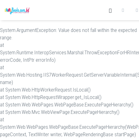
System.ArgumentException: Value does not fall within the expected
range.
at
System.Runtime.InteropServices.Marshal.ThrowExceptionForHRInter
errorCode, IntPtr errorInfo)
at
System.Web.Hosting.IIS7WorkerRequest.GetServerVariableInternal(S
name)
at System.Web.HttpWorkerRequest.IsLocal()
at System.Web.HttpRequestWrapper.get_IsLocal()
at System.Web.WebPages.WebPageBase.ExecutePageHierarchy()
at System.Web.Mvc.WebViewPage.ExecutePageHierarchy()
at
System.Web.WebPages.WebPageBase.ExecutePageHierarchy(WebP
pageContext, TextWriter writer, WebPageRenderingBase startPage)