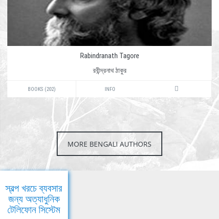
Rabindranath Tagore
রবীন্দ্রনাথ ঠাকুর
BOOKS (202)
INFO
MORE BENGALI AUTHORS
স্বল্প খরচে ব্যবসার
জন্য অত্যাধুনিক
টেলিফোন সিস্টেম