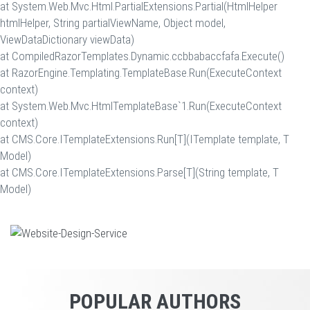
at System.Web.Mvc.Html.PartialExtensions.Partial(HtmlHelper
htmlHelper, String partialViewName, Object model,
ViewDataDictionary viewData)
at CompiledRazorTemplates.Dynamic.ccbbabaccfafa.Execute()
at RazorEngine.Templating.TemplateBase.Run(ExecuteContext
context)
at System.Web.Mvc.HtmlTemplateBase`1.Run(ExecuteContext
context)
at CMS.Core.ITemplateExtensions.Run[T](ITemplate template, T
Model)
at CMS.Core.ITemplateExtensions.Parse[T](String template, T
Model)
POPULAR AUTHORS