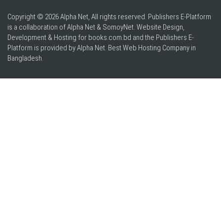
Copyright © 2026 Alpha Net, All rights reserved. Publishers E-Platform
is a collaboration of Alpha Net & SomoyNet.
Website Design
,
Development & Hosting for books.com.bd and the Publishers E-
Platform is provided by Alpha Net. Best
Web Hosting Company in
Bangladesh
.