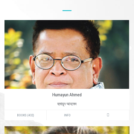
Humayun Ahmed
হুমায়ূন আহমেদ
BOOKS (432)
INFO