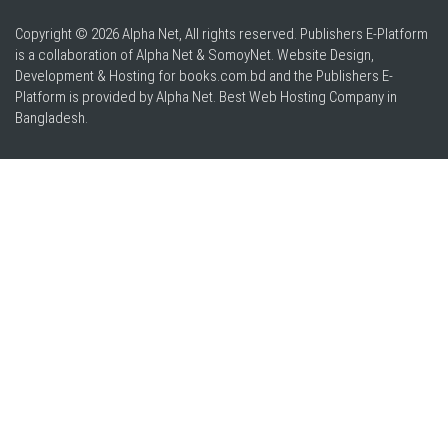
Copyright © 2026 Alpha Net, All rights reserved. Publishers E-Platform
is a collaboration of Alpha Net & SomoyNet.
Website Design
,
Development & Hosting for books.com.bd and the Publishers E-
Platform is provided by Alpha Net. Best
Web Hosting Company in
Bangladesh
.