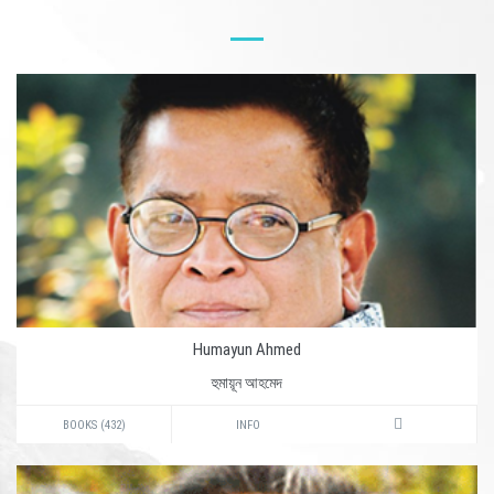
Humayun Ahmed
হুমায়ূন আহমেদ
BOOKS (432)
INFO