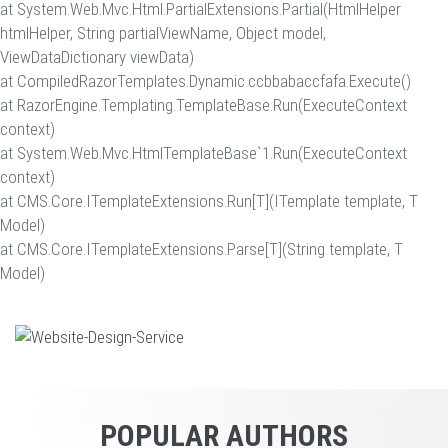
at System.Web.Mvc.Html.PartialExtensions.Partial(HtmlHelper
htmlHelper, String partialViewName, Object model,
ViewDataDictionary viewData)
at CompiledRazorTemplates.Dynamic.ccbbabaccfafa.Execute()
at RazorEngine.Templating.TemplateBase.Run(ExecuteContext
context)
at System.Web.Mvc.HtmlTemplateBase`1.Run(ExecuteContext
context)
at CMS.Core.ITemplateExtensions.Run[T](ITemplate template, T
Model)
at CMS.Core.ITemplateExtensions.Parse[T](String template, T
Model)
POPULAR AUTHORS