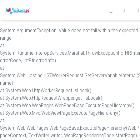
System.ArgumentException: Value does not fall within the expected
range.
at
System.Runtime.InteropServices.Marshal.ThrowExceptionForHRInter
errorCode, IntPtr errorInfo)
at
System.Web.Hosting.IIS7WorkerRequest.GetServerVariableInternal(S
name)
at System.Web.HttpWorkerRequest.IsLocal()
at System.Web.HttpRequestWrapper.get_IsLocal()
at System.Web.WebPages.WebPageBase.ExecutePageHierarchy()
at System.Web.Mvc.WebViewPage.ExecutePageHierarchy()
at
System.Web.WebPages.WebPageBase.ExecutePageHierarchy(WebP
pageContext, TextWriter writer, WebPageRenderingBase startPage)