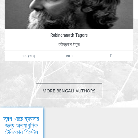
Rabindranath Tagore
রবীন্দ্রনাথ ঠাকুর
BOOKS (202)
INFO
MORE BENGALI AUTHORS
স্বল্প খরচে ব্যবসার
জন্য অত্যাধুনিক
টেলিফোন সিস্টেম