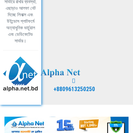
সার্ভারে রাখার ব্যবস্থা,
এছাড়াও আলফা নেট
দিচ্ছে লিনাক্স এবং
উইন্ডোস প্লাটফর্মে
অত্যাধুনিক ভার্চুয়াল
এবং ডেডিকেটেড
সার্ভার।
+8809613250250