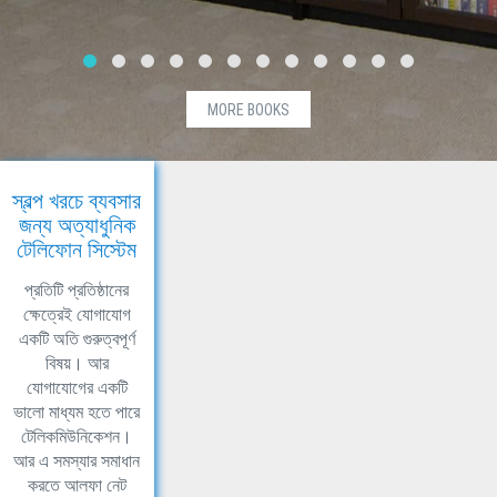
MORE BOOKS
স্বল্প খরচে ব্যবসার
জন্য অত্যাধুনিক
টেলিফোন সিস্টেম
প্রতিটি প্রতিষ্ঠানের
ক্ষেত্রেই যোগাযোগ
একটি অতি গুরুত্বপূর্ণ
বিষয়। আর
যোগাযোগের একটি
ভালো মাধ্যম হতে পারে
টেলিকমিউনিকেশন।
আর এ সমস্যার সমাধান
করতে আলফা নেট