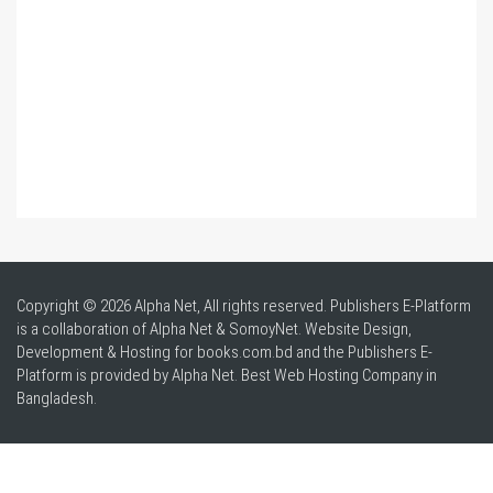
Copyright © 2026 Alpha Net, All rights reserved. Publishers E-Platform
is a collaboration of Alpha Net & SomoyNet.
Website Design
,
Development & Hosting for books.com.bd and the Publishers E-
Platform is provided by Alpha Net. Best
Web Hosting Company in
Bangladesh
.