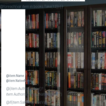
@foreach(var item in books.Take(12)) {
}
@item.Name
@item.NativeName
@(item.Authors().Any()?
item.Authors().First().NativeName:"")
@if(item.SalePrice.HasValue)