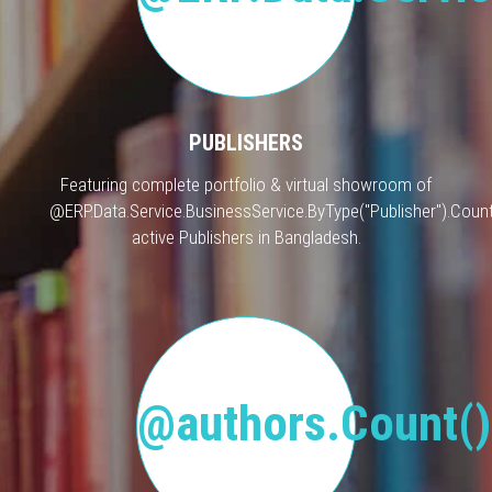
PUBLISHERS
Featuring complete portfolio & virtual showroom of
@ERP.Data.Service.BusinessService.ByType("Publisher").Count
active Publishers in Bangladesh.
@authors.Count()