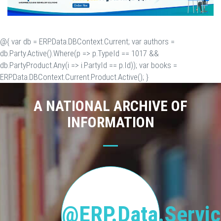
@{ var db = ERP.Data.DBContext.Current; var authors =
db.Party.Active().Where(p => p.TypeId == 1017 &&
db.PartyProduct.Any(i => i.PartyId == p.Id)); var books =
ERP.Data.DBContext.Current.Product.Active(); }
A NATIONAL ARCHIVE OF
INFORMATION
@ERP.Data.Servic