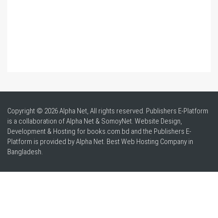
Copyright © 2026 Alpha Net, All rights reserved. Publishers E-Platform
is a collaboration of Alpha Net & SomoyNet.
Website Design
,
Development & Hosting for books.com.bd and the Publishers E-
Platform is provided by Alpha Net. Best
Web Hosting Company in
Bangladesh
.