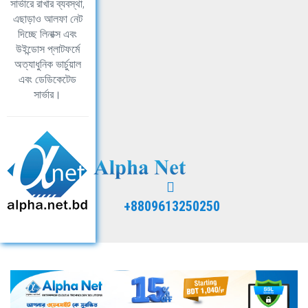
সার্ভারে রাখার ব্যবস্থা,
এছাড়াও আলফা নেট
দিচ্ছে লিনাক্স এবং
উইন্ডোস প্লাটফর্মে
অত্যাধুনিক ভার্চুয়াল
এবং ডেডিকেটেড
সার্ভার।
+8809613250250