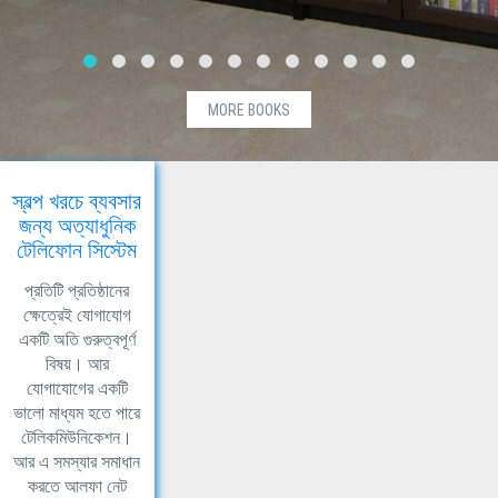
MORE BOOKS
স্বল্প খরচে ব্যবসার
জন্য অত্যাধুনিক
টেলিফোন সিস্টেম
প্রতিটি প্রতিষ্ঠানের
ক্ষেত্রেই যোগাযোগ
একটি অতি গুরুত্বপূর্ণ
বিষয়। আর
যোগাযোগের একটি
ভালো মাধ্যম হতে পারে
টেলিকমিউনিকেশন।
আর এ সমস্যার সমাধান
করতে আলফা নেট