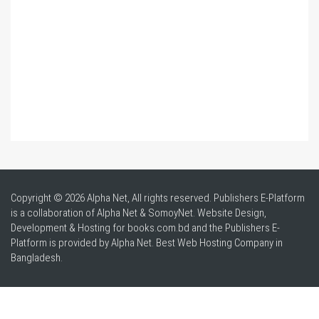
Copyright © 2026 Alpha Net, All rights reserved. Publishers E-Platform
is a collaboration of Alpha Net & SomoyNet.
Website Design
,
Development & Hosting for books.com.bd and the Publishers E-
Platform is provided by Alpha Net. Best
Web Hosting Company in
Bangladesh
.