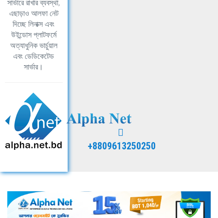
সার্ভারে রাখার ব্যবস্থা,
এছাড়াও আলফা নেট
দিচ্ছে লিনাক্স এবং
উইন্ডোস প্লাটফর্মে
অত্যাধুনিক ভার্চুয়াল
এবং ডেডিকেটেড
সার্ভার।
+8809613250250