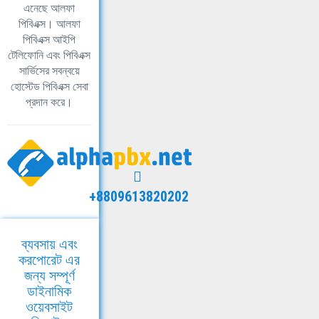
এনেছে আলফা
পিবিএক্স। আলফা
পিবিএক্স আইপি
টেলিফোনি এবং পিবিএক্স
সার্ভিসের সবন্বয়ে
হোস্টেড পিবিএক্স সেবা
প্রদান করে।
+8809613820202
ব্যবসায় এবং
করপোরেট এর
জন্য সম্পূর্ণ
ডাইনামিক
ওয়েবসাইট