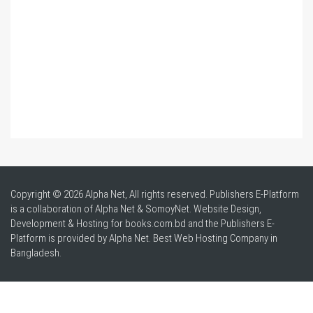
Copyright © 2026 Alpha Net, All rights reserved. Publishers E-Platform
is a collaboration of Alpha Net & SomoyNet.
Website Design
,
Development & Hosting for books.com.bd and the Publishers E-
Platform is provided by Alpha Net. Best
Web Hosting Company in
Bangladesh
.