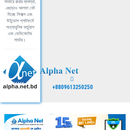
সার্ভারে রাখার ব্যবস্থা,
এছাড়াও আলফা নেট
দিচ্ছে লিনাক্স এবং
উইন্ডোস প্লাটফর্মে
অত্যাধুনিক ভার্চুয়াল
এবং ডেডিকেটেড
সার্ভার।
+8809613250250