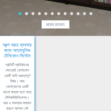
MORE BOOKS
স্বল্প খরচে ব্যবসার
জন্য অত্যাধুনিক
টেলিফোন সিস্টেম
প্রতিটি প্রতিষ্ঠানের
ক্ষেত্রেই যোগাযোগ
একটি অতি গুরুত্বপূর্ণ
বিষয়। আর
যোগাযোগের একটি
ভালো মাধ্যম হতে পারে
টেলিকমিউনিকেশন।
আর এ সমস্যার সমাধান
করতে আলফা নেট