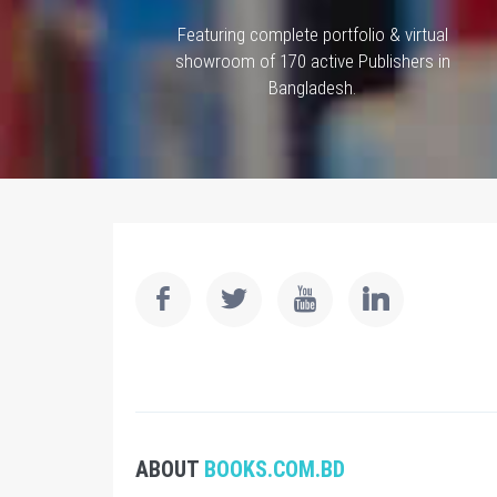
Featuring complete portfolio & virtual
showroom of 170 active Publishers in
Bangladesh.
ABOUT
BOOKS.COM.BD