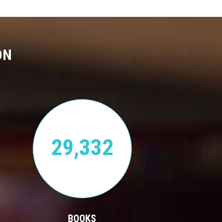
ON
29,332
BOOKS