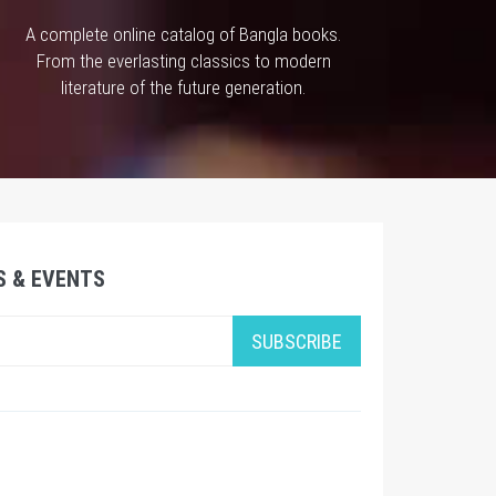
A complete online catalog of Bangla books.
From the everlasting classics to modern
literature of the future generation.
S & EVENTS
SUBSCRIBE