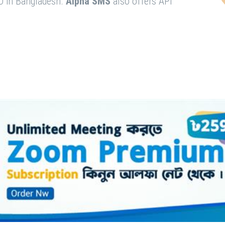
O in Bangladesh.
Alpha SMS
also offers API