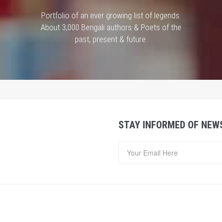
Portfolio of an ever growing list of legends.
About 3,000 Bengali authors & Poets of the
past, present & future.
STAY INFORMED OF NEW