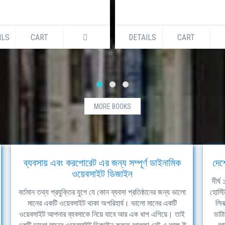
ILS
CART
DETAILS
CART
MORE BOOKS
ব্যবসায় এবং করপোরেট এর জন্য সম্পূর্ণ ডাইনামিক
দেশ
ওয়েবসাইট ডিজাইন
দীর্
বর্তমান তথ্য প্রযুক্তির যুগে যে কোন ব্যবসা প্রতিষ্ঠানের জন্য ভালো
হোস্ট
মানের একটি ওয়েবসাইট থাকা অপরিহার্য। ভালো মানের একটি
লিন
ওয়েবসাইট আপনার ব্যবসাকে নিয়ে যাবে আর এক ধাপ এগিয়ে। তাই
ডাটা