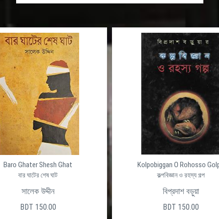
Baro Ghater Shesh Ghat
Kolpobiggan O Rohosso Gol
বার ঘাটের শেষ ঘাট
কল্পবিজ্ঞান ও রহস্য গল্প
সালেক উদ্দীন
বিপ্রদাশ বড়ুয়া
BDT 150.00
BDT 150.00