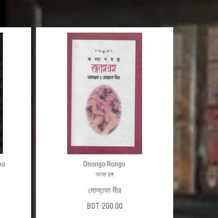
po
Onongo Rongo
অনঙ্গ রঙ্গ
মোস্তফা মীর
BDT 200.00