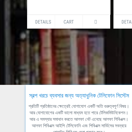
DETAILS
CART
DETA
স্বল্প খরচে ব্যবসার জন্য অত্যাধুনিক টেলিফোন সিস্টেম
প্রতিটি প্রতিষ্ঠানের ক্ষেত্রেই যোগাযোগ একটি অতি গুরুত্বপূর্ণ বিষয়।
আর যোগাযোগের একটি ভালো মাধ্যম হতে পারে টেলিকমিউনিকেশন।
আর এ সমস্যার সমাধান করতে আলফা নেট এনেছে আলফা পিবিএক্স।
আলফা পিবিএক্স আইপি টেলিফোনি এবং পিবিএক্স সার্ভিসের সবন্বয়ে