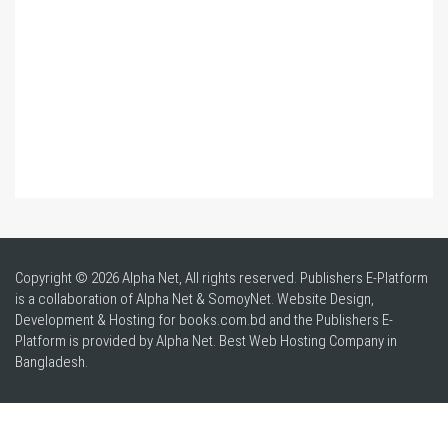
Copyright © 2026 Alpha Net, All rights reserved. Publishers E-Platform
is a collaboration of Alpha Net & SomoyNet.
Website Design
,
Development & Hosting for books.com.bd and the Publishers E-
Platform is provided by Alpha Net. Best
Web Hosting Company in
Bangladesh
.