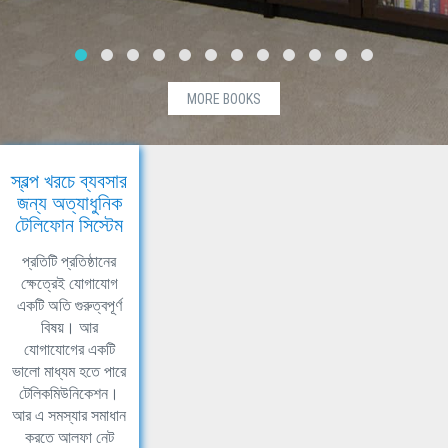
MORE BOOKS
স্বল্প খরচে ব্যবসার
জন্য অত্যাধুনিক
টেলিফোন সিস্টেম
প্রতিটি প্রতিষ্ঠানের
ক্ষেত্রেই যোগাযোগ
একটি অতি গুরুত্বপূর্ণ
বিষয়। আর
যোগাযোগের একটি
ভালো মাধ্যম হতে পারে
টেলিকমিউনিকেশন।
আর এ সমস্যার সমাধান
করতে আলফা নেট