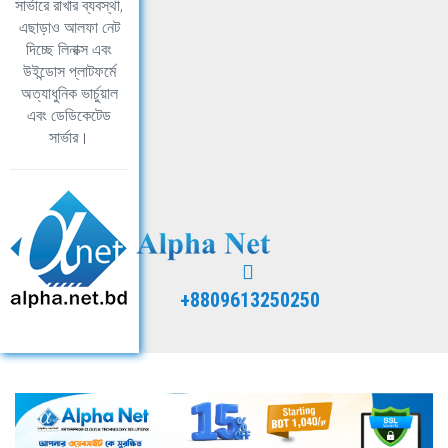
সার্ভারে রাখার ব্যবস্থা,
এছাড়াও আলফা নেট
দিচ্ছে লিনাক্স এবং
উইন্ডোস প্লাটফর্মে
অত্যাধুনিক ভার্চুয়াল
এবং ডেডিকেটেড
সার্ভার।
+8809613250250