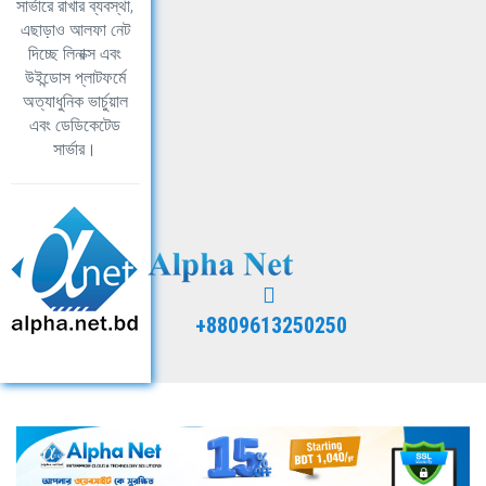
সার্ভারে রাখার ব্যবস্থা,
এছাড়াও আলফা নেট
দিচ্ছে লিনাক্স এবং
উইন্ডোস প্লাটফর্মে
অত্যাধুনিক ভার্চুয়াল
এবং ডেডিকেটেড
সার্ভার।
+8809613250250