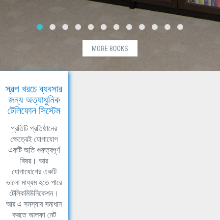
MORE BOOKS
স্বল্প খরচে ব্যবসার
জন্য অত্যাধুনিক
টেলিফোন সিস্টেম
প্রতিটি প্রতিষ্ঠানের
ক্ষেত্রেই যোগাযোগ
একটি অতি গুরুত্বপূর্ণ
বিষয়। আর
যোগাযোগের একটি
ভালো মাধ্যম হতে পারে
টেলিকমিউনিকেশন।
আর এ সমস্যার সমাধান
করতে আলফা নেট