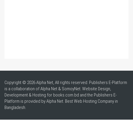
Copyright © 2026 Alpha Net, All rights reserved. Publishers E-Platform
is a collaboration of Alpha Net & SomoyNet.
Website Design
,
Development & Hosting for books.com.bd and the Publishers E-
Platform is provided by Alpha Net. Best
Web Hosting Company in
Bangladesh
.