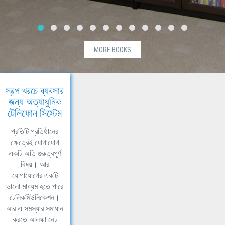
MORE BOOKS
স্বল্প খরচে ব্যবসার
জন্য অত্যাধুনিক
টেলিফোন সিস্টেম
প্রতিটি প্রতিষ্ঠানের
ক্ষেত্রেই যোগাযোগ
একটি অতি গুরুত্বপূর্ণ
বিষয়। আর
যোগাযোগের একটি
ভালো মাধ্যম হতে পারে
টেলিকমিউনিকেশন।
আর এ সমস্যার সমাধান
করতে আলফা নেট