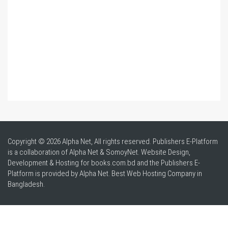
Copyright © 2026 Alpha Net, All rights reserved. Publishers E-Platform
is a collaboration of Alpha Net & SomoyNet.
Website Design
,
Development & Hosting for books.com.bd and the Publishers E-
Platform is provided by Alpha Net. Best
Web Hosting Company in
Bangladesh
.