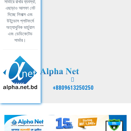
সার্ভারে রাখার ব্যবস্থা,
এছাড়াও আলফা নেট
দিচ্ছে লিনাক্স এবং
উইন্ডোস প্লাটফর্মে
অত্যাধুনিক ভার্চুয়াল
এবং ডেডিকেটেড
সার্ভার।
+8809613250250