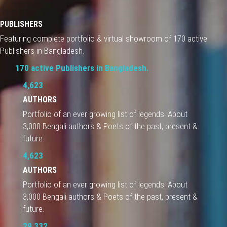
PUBLISHERS
Featuring complete portfolio & virtual showroom of 170 active
Publishers in Bangladesh.
170 active Publishers in Bangladesh.
4,623
AUTHORS
Portfolio of an ever growing list of legends. About
3,000 Bengali authors & Poets of the past, present &
future.
4,623
AUTHORS
Portfolio of an ever growing list of legends. About
3,000 Bengali authors & Poets of the past, present &
future.
29,332