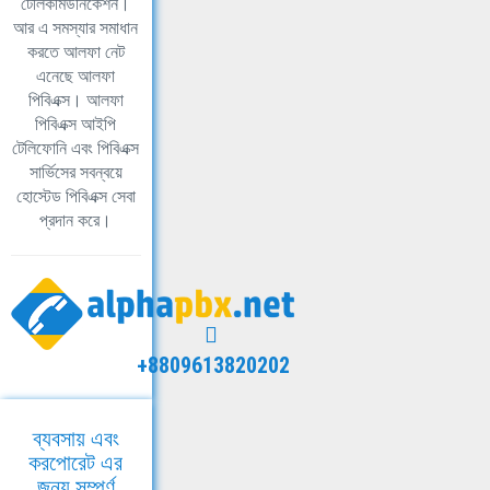
টেলিকমিউনিকেশন।
আর এ সমস্যার সমাধান
করতে আলফা নেট
এনেছে আলফা
পিবিএক্স। আলফা
পিবিএক্স আইপি
টেলিফোনি এবং পিবিএক্স
সার্ভিসের সবন্বয়ে
হোস্টেড পিবিএক্স সেবা
প্রদান করে।
+8809613820202
ব্যবসায় এবং
করপোরেট এর
জন্য সম্পূর্ণ