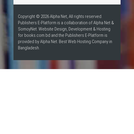
Copyright © 2026 Alpha Net, All rights reserved.
Publishers E-Platform is a collaboration of Alpha Net &
SomoyNet.
Website Design
, Development & Hosting
for books.com.bd and the Publishers E-Platform is
provided by Alpha Net. Best
Web Hosting Company in
Bangladesh
.