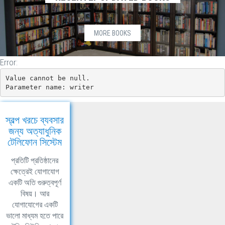
MORE BOOKS
Error:
Value cannot be null.

Parameter name: writer
স্বল্প খরচে ব্যবসার
জন্য অত্যাধুনিক
টেলিফোন সিস্টেম
প্রতিটি প্রতিষ্ঠানের
ক্ষেত্রেই যোগাযোগ
একটি অতি গুরুত্বপূর্ণ
বিষয়। আর
যোগাযোগের একটি
ভালো মাধ্যম হতে পারে